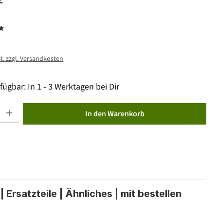
*
St. zzgl. Versandkosten
fügbar: In 1 - 3 Werktagen bei Dir
ib den gewünschten Wert ein oder benutze die Schaltflächen um die Anzahl zu erhöhen od
In den Warenkorb
 Ersatzteile | Ähnliches | mit bestellen