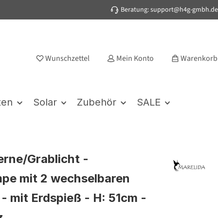
Beratung: support@h4g-gmbh.de
Wunschzettel
Mein Konto
Warenkorb
ten
Solar
Zubehör
SALE
erne/Grablicht -
pe mit 2 wechselbaren
 - mit Erdspieß - H: 51cm -
z