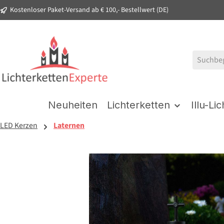
Kostenloser Paket-Versand ab € 100,- Bestellwert (DE)
springen
Zur Hauptnavigation springen
Neuheiten
Lichterketten
Illu-Li
LED Kerzen
Laternen
Bildergalerie überspringen