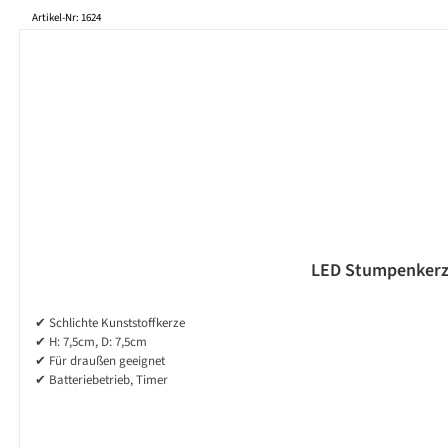
Produktgalerie überspringen
Artikel-Nr: 1624
LED Stumpenkerze 
✔ Schlichte Kunststoffkerze
✔ H: 7,5cm, D: 7,5cm
✔ Für draußen geeignet
✔ Batteriebetrieb, Timer