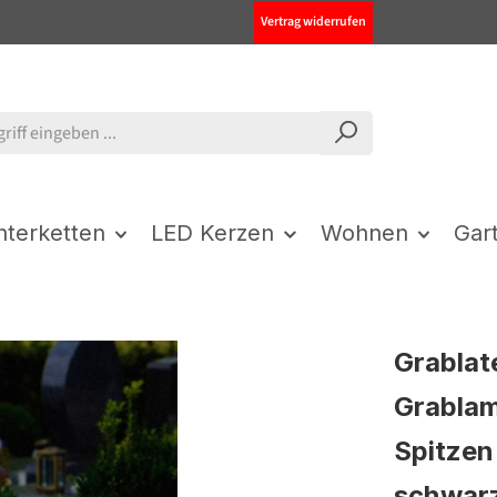
Vertrag widerrufen
chterketten
LED Kerzen
Wohnen
Gar
Grablat
Grablam
Spitzen
schwar