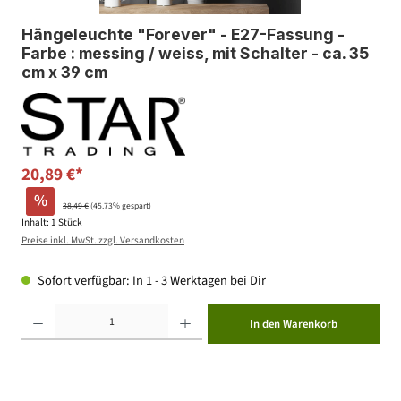
Hängeleuchte "Forever" - E27-Fassung -
Farbe : messing / weiss, mit Schalter - ca. 35
cm x 39 cm
20,89 €*
%
38,49 €
(45.73% gespart)
Inhalt:
1 Stück
Preise inkl. MwSt. zzgl. Versandkosten
Sofort verfügbar: In 1 - 3 Werktagen bei Dir
Produkt Anzahl: Gib den gewünschten Wert ein oder benutze die Schaltflächen um die Anzahl zu erhöhen ode
In den Warenkorb