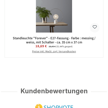
Standleuchte "Forever" - E27-Fassung - Farbe : messing /
weiss, mit Schalter - ca. 35 cm x 37 cm
Verkaufspreis:
18,69 €
Regulärer Preis:
38,49 €
(51.44% gespart)
Preise inkl. MwSt. zzgl. Versandkosten
Kundenbewertungen