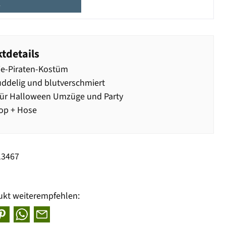
e
tdetails
e-Piraten-Kostüm
delig und blutverschmiert
für Halloween Umzüge und Party
op + Hose
13467
ukt weiterempfehlen: