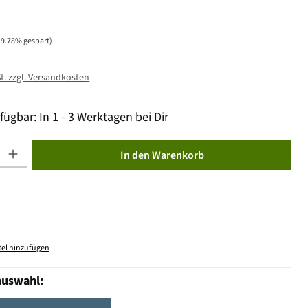
29.78% gespart)
St. zzgl. Versandkosten
fügbar: In 1 - 3 Werktagen bei Dir
ib den gewünschten Wert ein oder benutze die Schaltflächen um die Anzahl zu erhöhen od
In den Warenkorb
el hinzufügen
auswahl: