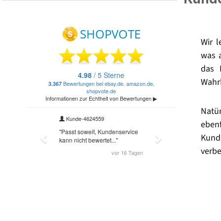
Wir 
was 
das 
Wahrh
Natü
eben
Kund
verbe