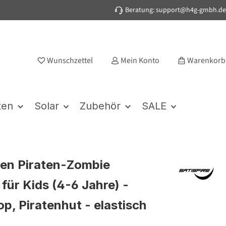
Beratung: support@h4g-gmbh.de
Wunschzettel
Mein Konto
Warenkorb
ten
Solar
Zubehör
SALE
en Piraten-Zombie
für Kids (4-6 Jahre) -
op, Piratenhut - elastisch