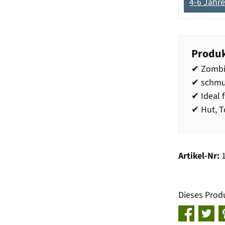
4-6 Jahr
Produk
✔ Zombi
✔ schmud
✔ Ideal 
✔ Hut, T
Artikel-Nr:
Dieses Prod