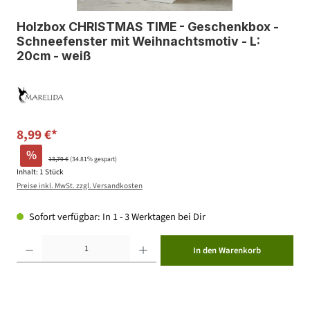
Holzbox CHRISTMAS TIME - Geschenkbox -
Schneefenster mit Weihnachtsmotiv - L:
20cm - weiß
8,99 €*
%
13,79 €
(34.81% gespart)
Inhalt:
1 Stück
Preise inkl. MwSt. zzgl. Versandkosten
Sofort verfügbar: In 1 - 3 Werktagen bei Dir
Produkt Anzahl: Gib den gewünschten Wert ein oder benutze die Schaltflächen um die Anzahl zu erhöhen ode
In den Warenkorb