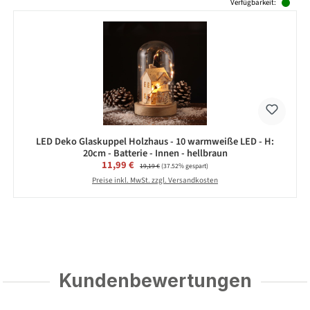
Produktgalerie überspringen
Verfügbarkeit:
LED Deko Glaskuppel Holzhaus - 10 warmweiße LED - H:
20cm - Batterie - Innen - hellbraun
Verkaufspreis:
11,99 €
Regulärer Preis:
19,19 €
(37.52% gespart)
Preise inkl. MwSt. zzgl. Versandkosten
Kundenbewertungen