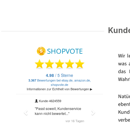
Kunde
Wir 
was 
das 
Wahrh
Natü
eben
Kund
verbe