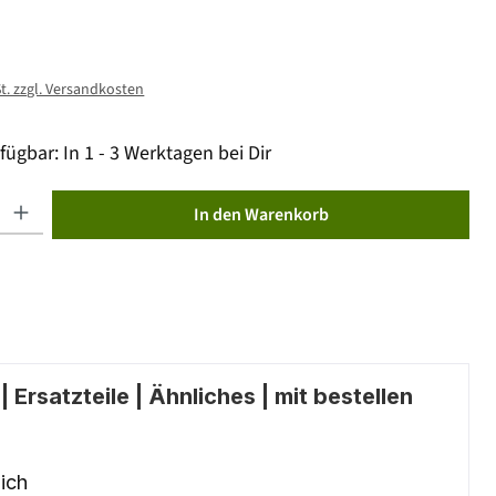
St. zzgl. Versandkosten
fügbar: In 1 - 3 Werktagen bei Dir
ib den gewünschten Wert ein oder benutze die Schaltflächen um die Anzahl zu erhöhen od
In den Warenkorb
 Ersatzteile | Ähnliches | mit bestellen
ich