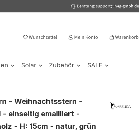
Beratung: support@h4g-gmbh.de
Wunschzettel
Mein Konto
Warenkorb
ten
Solar
Zubehör
SALE
rn - Weihnachtsstern -
- einseitig emailliert -
lz - H: 15cm - natur, grün