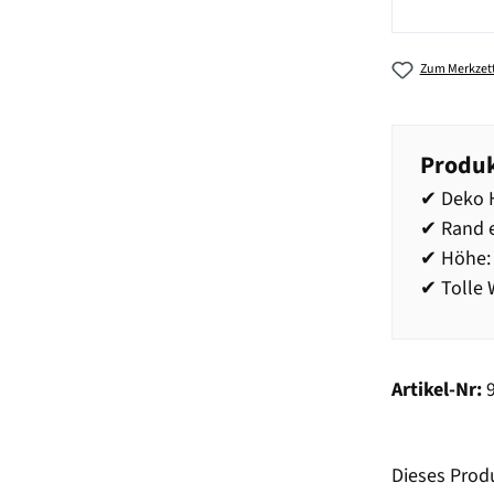
Zum Merkzett
Produk
✔ Deko 
✔ Rand e
✔ Höhe:
✔ Tolle
Artikel-Nr:
Dieses Prod