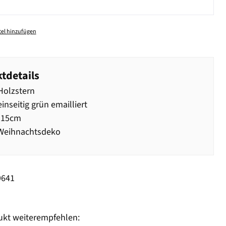
el hinzufügen
tdetails
Holzstern
inseitig grün emailliert
 15cm
 Weihnachtsdeko
9641
ukt weiterempfehlen: