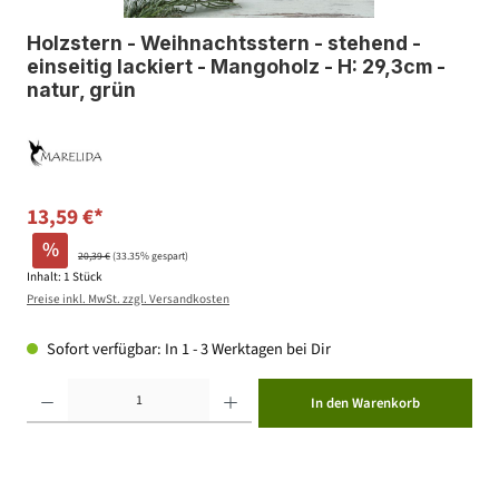
Holzstern - Weihnachtsstern - stehend -
einseitig lackiert - Mangoholz - H: 29,3cm -
natur, grün
13,59 €*
%
20,39 €
(33.35% gespart)
Inhalt:
1 Stück
Preise inkl. MwSt. zzgl. Versandkosten
Sofort verfügbar: In 1 - 3 Werktagen bei Dir
Produkt Anzahl: Gib den gewünschten Wert ein oder benutze die Schaltflächen um die Anzahl zu erhöhen ode
In den Warenkorb