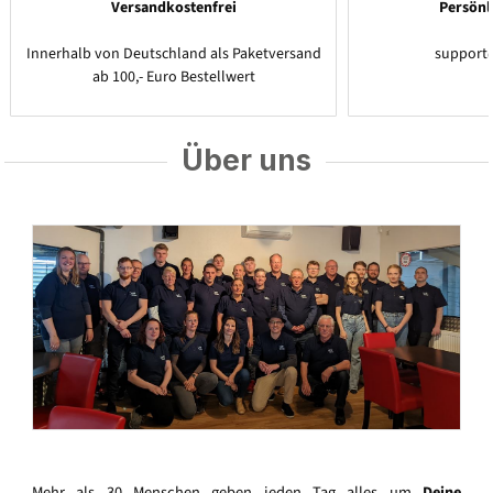
Versandkostenfrei
Persönl
Innerhalb von Deutschland als Paketversand
support
ab 100,- Euro Bestellwert
Über uns
Mehr als 30 Menschen geben jeden Tag alles um
Deine