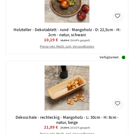
Holzteller - Dekotablett - rund - Mangoholz - D: 22,5cm - H:
2cm - natur, schwarz
Verkaufspreis:
10,19 €
Regulärer Preis:
15,59 €
(34.64% gespart)
Preise inkl. MwSt. zzgl. Versandkosten
Verfügbarkeit:
Dekoschale - rechteckig - Mangoholz - L: 30cm - H: 8cm -
natur, beige
Verkaufspreis:
21,99 €
Regulärer Preis:
27,49 €
(20.01% gespart)
Preise inkl. MwSt. zzgl. Versandkosten