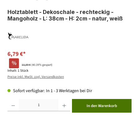
Holztablett - Dekoschale - rechteckig -
Mangoholz - L: 38cm - H: 2cm - natur, weiß
6,79 €*
%
11,39 €
(40.39% gespart)
Inhalt:
1 Stück
Preise inkl. MwSt. zzgl. Versandkosten
Sofort verfügbar: In 1 - 3 Werktagen bei Dir
Produkt Anzahl: Gib den gewünschten Wert ein oder benutze die Schaltflächen um die Anzahl zu erhöhen ode
In den Warenkorb