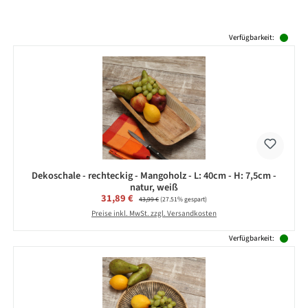
Produktgalerie überspringen
Verfügbarkeit:
Dekoschale - rechteckig - Mangoholz - L: 40cm - H: 7,5cm -
natur, weiß
Verkaufspreis:
31,89 €
Regulärer Preis:
43,99 €
(27.51% gespart)
Preise inkl. MwSt. zzgl. Versandkosten
Verfügbarkeit: