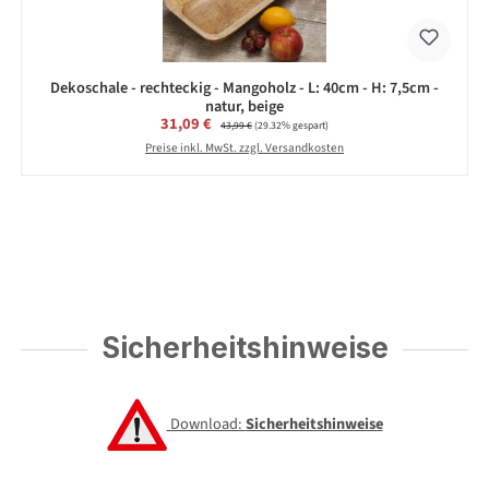
Dekoschale - rechteckig - Mangoholz - L: 40cm - H: 7,5cm -
natur, beige
Verkaufspreis:
31,09 €
Regulärer Preis:
43,99 €
(29.32% gespart)
Preise inkl. MwSt. zzgl. Versandkosten
Sicherheitshinweise
Download:
Sicherheitshinweise