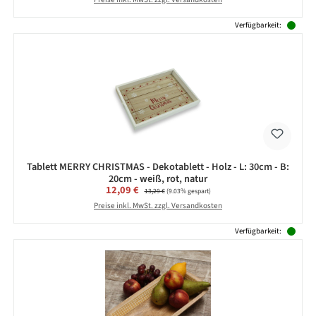
Verfügbarkeit:
Tablett MERRY CHRISTMAS - Dekotablett - Holz - L: 30cm - B:
20cm - weiß, rot, natur
Verkaufspreis:
12,09 €
Regulärer Preis:
13,29 €
(9.03% gespart)
Preise inkl. MwSt. zzgl. Versandkosten
Verfügbarkeit: