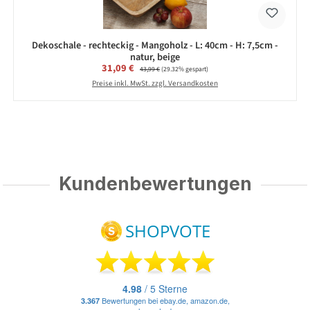
Dekoschale - rechteckig - Mangoholz - L: 40cm - H: 7,5cm -
natur, beige
Verkaufspreis:
31,09 €
Regulärer Preis:
43,99 €
(29.32% gespart)
Preise inkl. MwSt. zzgl. Versandkosten
Kundenbewertungen