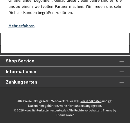
Onlinehandel begonnen. Genau diese vielen Jahre sind es, die
uns zu einem wertvollen Partner machen. Wir freuen uns sehr
Dich als Kunden begrüßen zu dürfen.
Mehr erfahren
Vertrag widerrufen
Service-Hotline
Shop Service
Informationen
Zahlungsarten
Alle Preise inkl. gesetzl. Mehrwertsteuer zzgl.
Versandkosten
und ggf.
Nachnahmegebühren, wenn nicht anders angegeben.
© 2026 www.lichterketten-experte.de - Alle Rechte vorbehalten. Theme by
ThemeWare®