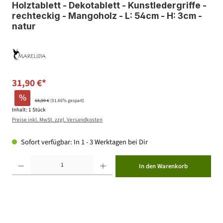
Holztablett - Dekotablett - Kunstledergriffe -
rechteckig - Mangoholz - L: 54cm - H: 3cm -
natur
31,90 €*
%
65,99 €
(51.66% gespart)
Inhalt:
1 Stück
Preise inkl. MwSt. zzgl. Versandkosten
Sofort verfügbar: In 1 - 3 Werktagen bei Dir
Produkt Anzahl: Gib den gewünschten Wert ein oder benutze die Schaltflächen um die Anzahl zu erhöhen ode
In den Warenkorb