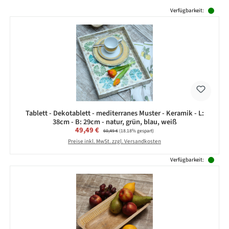
Produktgalerie überspringen
Verfügbarkeit:
Tablett - Dekotablett - mediterranes Muster - Keramik - L:
38cm - B: 29cm - natur, grün, blau, weiß
Verkaufspreis:
49,49 €
Regulärer Preis:
60,49 €
(18.18% gespart)
Preise inkl. MwSt. zzgl. Versandkosten
Verfügbarkeit: