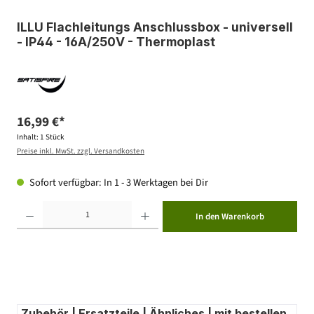
ILLU Flachleitungs Anschlussbox - universell
- IP44 - 16A/250V - Thermoplast
16,99 €*
Inhalt:
1 Stück
Preise inkl. MwSt. zzgl. Versandkosten
Sofort verfügbar: In 1 - 3 Werktagen bei Dir
Produkt Anzahl: Gib den gewünschten Wert ein oder benutze die Schaltflächen um die Anzahl zu erhöhen ode
In den Warenkorb
Zubehör | Ersatzteile | Ähnliches | mit bestellen