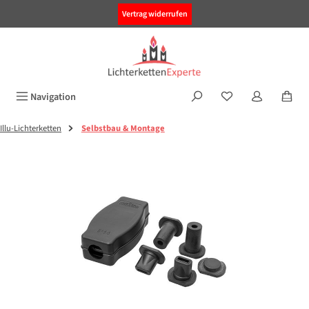
alt springen
Vertrag widerrufen
Navigation
Illu-Lichterketten
Selbstbau & Montage
Bildergalerie überspringen