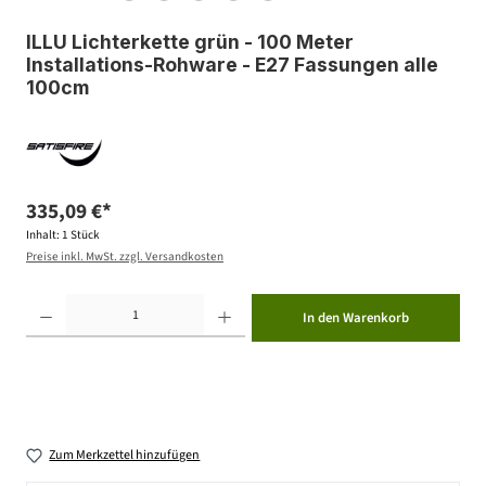
ILLU Lichterkette grün - 100 Meter
Installations-Rohware - E27 Fassungen alle
100cm
335,09 €*
Inhalt:
1 Stück
Preise inkl. MwSt. zzgl. Versandkosten
Produkt Anzahl: Gib den gewünschten Wert ein oder benutze die Schaltflächen um die Anzahl zu erhöhen ode
In den Warenkorb
Zum Merkzettel hinzufügen