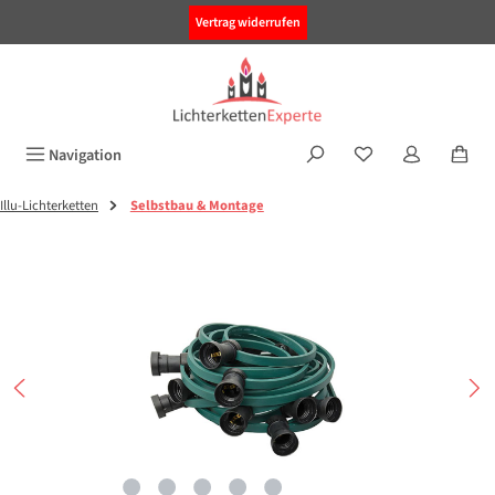
alt springen
Vertrag widerrufen
Navigation
Illu-Lichterketten
Selbstbau & Montage
Bildergalerie überspringen