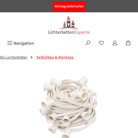
alt springen
Vertrag widerrufen
Navigation
Illu-Lichterketten
Selbstbau & Montage
Bildergalerie überspringen