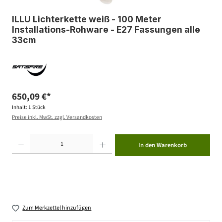
ILLU Lichterkette weiß - 100 Meter
Installations-Rohware - E27 Fassungen alle
33cm
650,09 €*
Inhalt:
1 Stück
Preise inkl. MwSt. zzgl. Versandkosten
Produkt Anzahl: Gib den gewünschten Wert ein oder benutze die Schaltflächen um die Anzahl zu erhöhen ode
In den Warenkorb
Zum Merkzettel hinzufügen