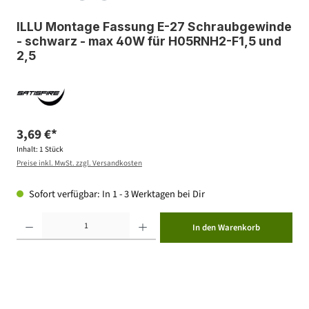
ILLU Montage Fassung E-27 Schraubgewinde
- schwarz - max 40W für H05RNH2-F1,5 und
2,5
3,69 €*
Inhalt:
1 Stück
Preise inkl. MwSt. zzgl. Versandkosten
Sofort verfügbar: In 1 - 3 Werktagen bei Dir
Produkt Anzahl: Gib den gewünschten Wert ein oder benutze die Schaltflächen um die Anzahl zu erhöhen ode
In den Warenkorb