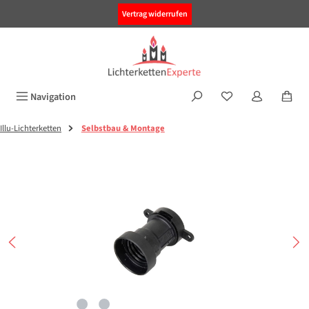
alt springen
Vertrag widerrufen
Navigation
Illu-Lichterketten
Selbstbau & Montage
Bildergalerie überspringen