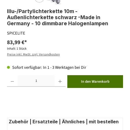
Illu-/Partylichterkette 10m -
Außenlichterkette schwarz -Made in
Germany - 10 dimmbare Halogenlampen
SPICELITE
83,99 €*
Inhalt:
1 Stück
Preise inkl. MwSt. zzgl. Versandkosten
Sofort verfügbar: In 1 - 3 Werktagen bei Dir
Produkt Anzahl: Gib den gewünschten Wert ein oder benutze die Schaltflächen um die Anzahl zu erhöhen ode
In den Warenkorb
Zubehör | Ersatzteile | Ähnliches | mit bestellen