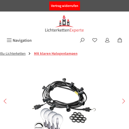
alt springen
Vertrag widerrufen
Navigation
Illu-Lichterketten
Mit klaren Halogenlampen
Bildergalerie überspringen