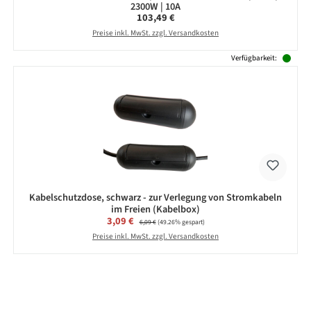
2300W | 10A
Regulärer Preis:
103,49 €
Preise inkl. MwSt. zzgl. Versandkosten
Verfügbarkeit:
Kabelschutzdose, schwarz - zur Verlegung von Stromkabeln
im Freien (Kabelbox)
Verkaufspreis:
3,09 €
Regulärer Preis:
6,09 €
(49.26% gespart)
Preise inkl. MwSt. zzgl. Versandkosten