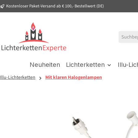
Kostenloser Paket-Versand ab € 100,- Bestellwert (DE)
springen
Zur Hauptnavigation springen
Neuheiten
Lichterketten
Illu-Li
Illu-Lichterketten
Mit klaren Halogenlampen
Bildergalerie überspringen