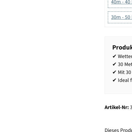
40m - 40
30m - 50
Produk
✔ Wetter
✔ 30 Met
✔ Mit 3
✔ Ideal 
Artikel-Nr:
Dieses Prod