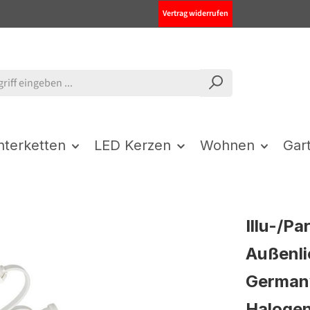
Vertrag widerrufen
chterketten
LED Kerzen
Wohnen
Gar
Illu-/Pa
Außenli
German
Haloge