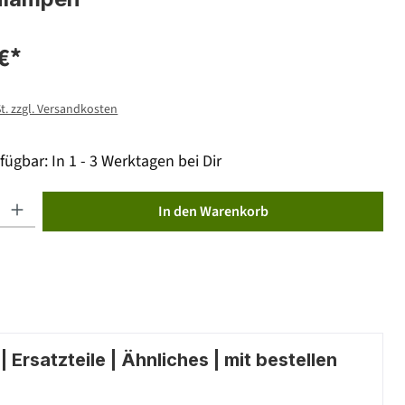
€*
St. zzgl. Versandkosten
fügbar: In 1 - 3 Werktagen bei Dir
ib den gewünschten Wert ein oder benutze die Schaltflächen um die Anzahl zu erhöhen od
In den Warenkorb
 Ersatzteile | Ähnliches | mit bestellen