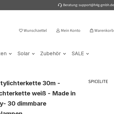
Beratung: support@h4g-gmbh.de
Wunschzettel
Mein Konto
Warenkorb
ten
Solar
Zubehör
SALE
SPICELITE
rtylichterkette 30m -
chterkette weiß - Made in
y- 30 dimmbare
nlampen