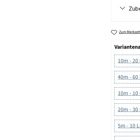
Zub
Zum Merkzett
Varianten
10m - 20
40m - 60
10m - 10
20m - 30
5m - 10 