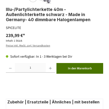
Illu-/Partylichterkette 40m -
Außenlichterkette schwarz - Made in
Germany- 40 dimmbare Halogenlampen
SPICELITE
239,99 €*
Inhalt:
1 Stück
Preise inkl. MwSt. zzgl. Versandkosten
Sofort verfügbar: In 1 - 3 Werktagen bei Dir
Produkt Anzahl: Gib den gewünschten Wert ein oder benutze die Schaltflächen um die Anzahl zu erhöhen ode
In den Warenkorb
Zubehör | Ersatzteile | Ähnliches | mit bestellen