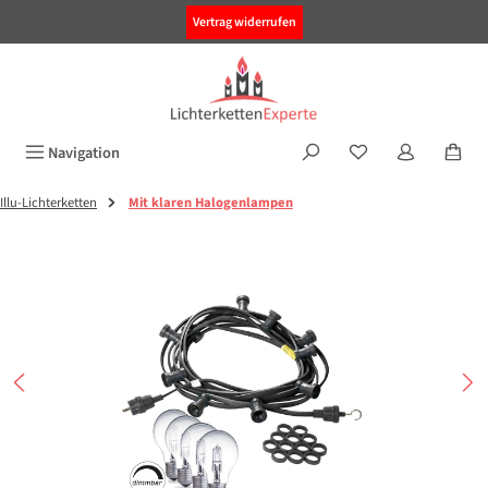
alt springen
Vertrag widerrufen
Navigation
Illu-Lichterketten
Mit klaren Halogenlampen
Bildergalerie überspringen