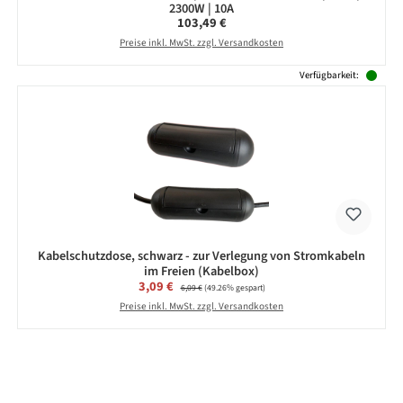
2300W | 10A
Regulärer Preis:
103,49 €
Preise inkl. MwSt. zzgl. Versandkosten
Verfügbarkeit:
Kabelschutzdose, schwarz - zur Verlegung von Stromkabeln
im Freien (Kabelbox)
Verkaufspreis:
3,09 €
Regulärer Preis:
6,09 €
(49.26% gespart)
Preise inkl. MwSt. zzgl. Versandkosten