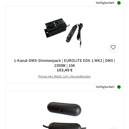
Produktgalerie überspringen
Verfügbarkeit:
1-Kanal-DMX-Dimmerpack | EUROLITE EDX-1 MK2 | DMX |
2300W | 10A
Regulärer Preis:
103,49 €
Preise inkl. MwSt. zzgl. Versandkosten
Verfügbarkeit: