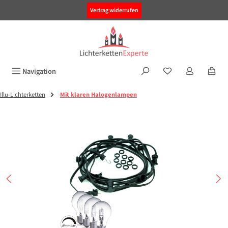
alt springen
Vertrag widerrufen
Navigation
Illu-Lichterketten
Mit klaren Halogenlampen
Bildergalerie überspringen