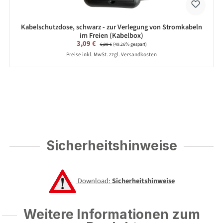
Kabelschutzdose, schwarz - zur Verlegung von Stromkabeln
im Freien (Kabelbox)
Verkaufspreis:
3,09 €
Regulärer Preis:
6,09 €
(49.26% gespart)
Preise inkl. MwSt. zzgl. Versandkosten
Sicherheitshinweise
Download:
Sicherheitshinweise
Weitere Informationen zum