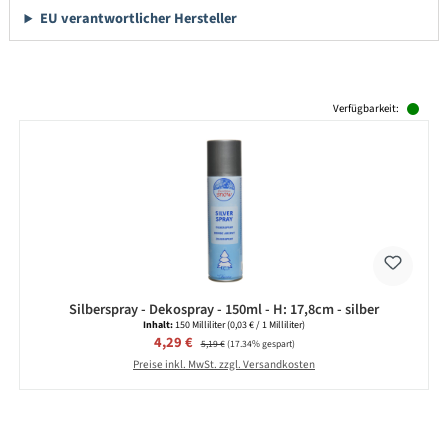
EU verantwortlicher Hersteller
Produktgalerie überspringen
Verfügbarkeit:
Silberspray - Dekospray - 150ml - H: 17,8cm - silber
Inhalt:
150 Milliliter
(0,03 € / 1 Milliliter)
Verkaufspreis:
4,29 €
Regulärer Preis:
5,19 €
(17.34% gespart)
Preise inkl. MwSt. zzgl. Versandkosten