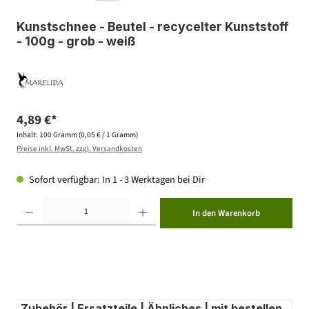
Kunstschnee - Beutel - recycelter Kunststoff
- 100g - grob - weiß
4,89 €*
Inhalt:
100 Gramm
(0,05 € / 1 Gramm)
Preise inkl. MwSt. zzgl. Versandkosten
Sofort verfügbar: In 1 - 3 Werktagen bei Dir
Produkt Anzahl: Gib den gewünschten Wert ein oder benutze die Schaltflächen um die Anzahl zu erhöhen ode
In den Warenkorb
Zubehör | Ersatzteile | Ähnliches | mit bestellen