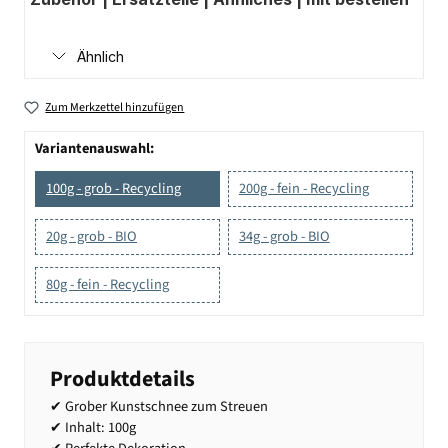
Ähnlich
Zum Merkzettel hinzufügen
Variantenauswahl:
100g - grob - Recycling
200g - fein - Recycling
20g - grob - BIO
34g - grob - BIO
80g - fein - Recycling
Produktdetails
✔ Grober Kunstschnee zum Streuen
✔ Inhalt: 100g