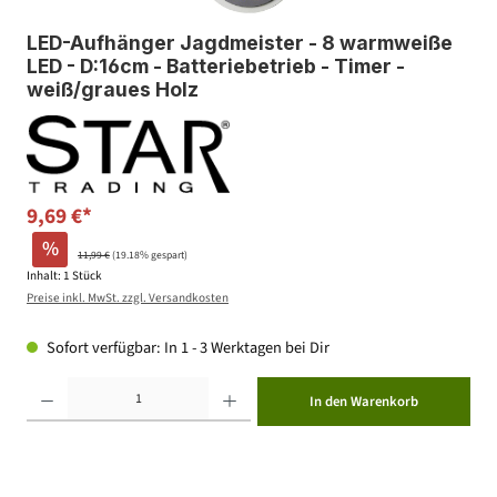
LED-Aufhänger Jagdmeister - 8 warmweiße
LED - D:16cm - Batteriebetrieb - Timer -
weiß/graues Holz
9,69 €*
%
11,99 €
(19.18% gespart)
Inhalt:
1 Stück
Preise inkl. MwSt. zzgl. Versandkosten
Sofort verfügbar: In 1 - 3 Werktagen bei Dir
Produkt Anzahl: Gib den gewünschten Wert ein oder benutze die Schaltflächen um die Anzahl zu erhöhen ode
In den Warenkorb