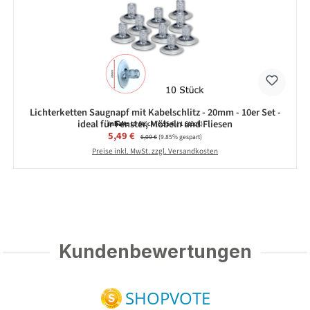
Lichterketten Saugnapf mit Kabelschlitz - 20mm - 10er Set -
ideal für Fenster, Möbeln und Fliesen
Inhalt:
10 Stück
(0,55 € / 1 Stück)
Verkaufspreis:
5,49 €
Regulärer Preis:
6,09 €
(9.85% gespart)
Preise inkl. MwSt. zzgl. Versandkosten
Kundenbewertungen