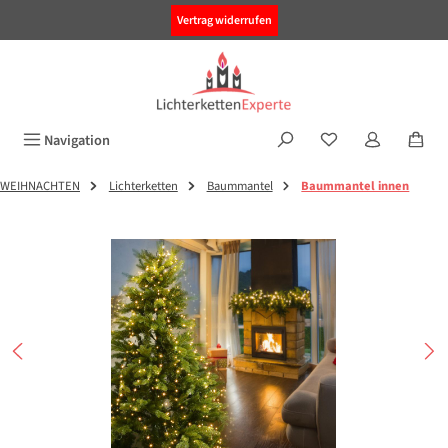
alt springen
Vertrag widerrufen
Navigation
WEIHNACHTEN
Lichterketten
Baummantel
Baummantel innen
Bildergalerie überspringen