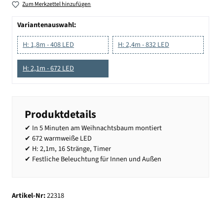
Zum Merkzettel hinzufügen
Variantenauswahl:
H: 1,8m - 408 LED
H: 2,4m - 832 LED
H: 2,1m - 672 LED
Produktdetails
✔ In 5 Minuten am Weihnachtsbaum montiert
✔ 672 warmweiße LED
✔ H: 2,1m, 16 Stränge, Timer
✔ Festliche Beleuchtung für Innen und Außen
Artikel-Nr:
22318