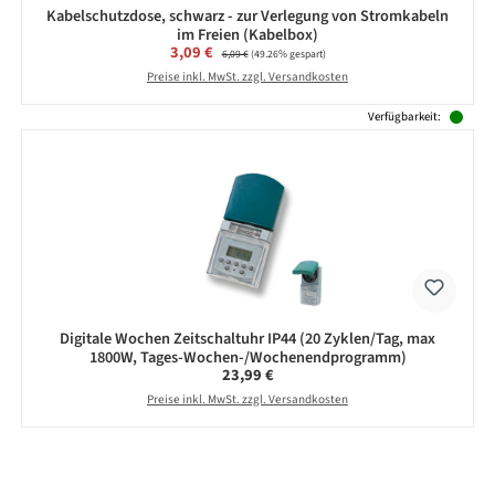
Kabelschutzdose, schwarz - zur Verlegung von Stromkabeln
im Freien (Kabelbox)
Verkaufspreis:
3,09 €
Regulärer Preis:
6,09 €
(49.26% gespart)
Preise inkl. MwSt. zzgl. Versandkosten
Verfügbarkeit:
Digitale Wochen Zeitschaltuhr IP44 (20 Zyklen/Tag, max
1800W, Tages-Wochen-/Wochenendprogramm)
Regulärer Preis:
23,99 €
Preise inkl. MwSt. zzgl. Versandkosten