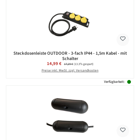
Steckdosenleiste OUTDOOR - 3-fach IP44 - 1,5m Kabel - mit
Schalter
Verkaufspreis:
14,99 €
Regulärer Preis:
17,29 €
(13.3% gespart)
Preise inkl. MwSt. zzgl. Versandkosten
Verfügbarkeit: