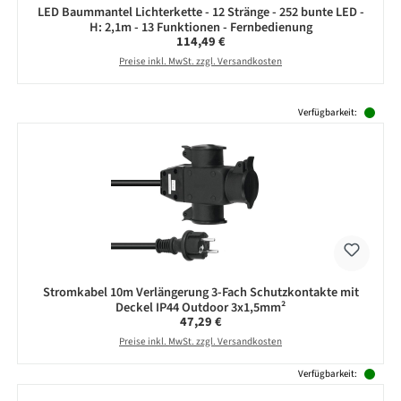
LED Baummantel Lichterkette - 12 Stränge - 252 bunte LED -
H: 2,1m - 13 Funktionen - Fernbedienung
Regulärer Preis:
114,49 €
Preise inkl. MwSt. zzgl. Versandkosten
Produktgalerie überspringen
Verfügbarkeit:
Stromkabel 10m Verlängerung 3-Fach Schutzkontakte mit
Deckel IP44 Outdoor 3x1,5mm²
Regulärer Preis:
47,29 €
Preise inkl. MwSt. zzgl. Versandkosten
Verfügbarkeit: