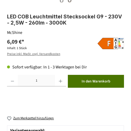
LED COB Leuchtmittel Stecksockel G9 - 230V
- 2,5W - 260lm - 3000K
McShine
6,09 €*
Inhalt:
1 Stück
Preise inkl. MwSt. zzgl. Versandkosten
Sofort verfügbar: In 1 - 3 Werktagen bei Dir
Produkt Anzahl: Gib den gewünschten Wert ein oder benutze die Schaltflächen um die Anzahl zu erhöhen ode
In den Warenkorb
Zum Merkzettel hinzufügen
Variantenauswahl: