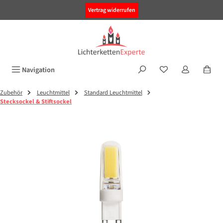
alt springen
Vertrag widerrufen
Navigation
Zubehör
Leuchtmittel
Standard Leuchtmittel
Stecksockel & Stiftsockel
Bildergalerie überspringen