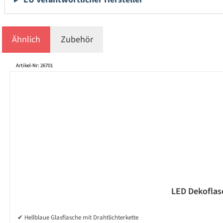
Ähnlich
Zubehör
Produktgalerie überspringen
Artikel-Nr: 26701
LED Dekoflasc
✔ Hellblaue Glasflasche mit Drahtlichterkette