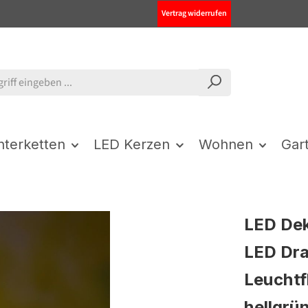
Vertrag widerrufen
chterketten
LED Kerzen
Wohnen
Gar
LED Dek
LED Dra
Leuchtf
hellgrü