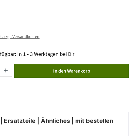
St. zzgl. Versandkosten
fügbar: In 1 - 3 Werktagen bei Dir
ib den gewünschten Wert ein oder benutze die Schaltflächen um die Anzahl zu erhöhen od
In den Warenkorb
 Ersatzteile | Ähnliches | mit bestellen