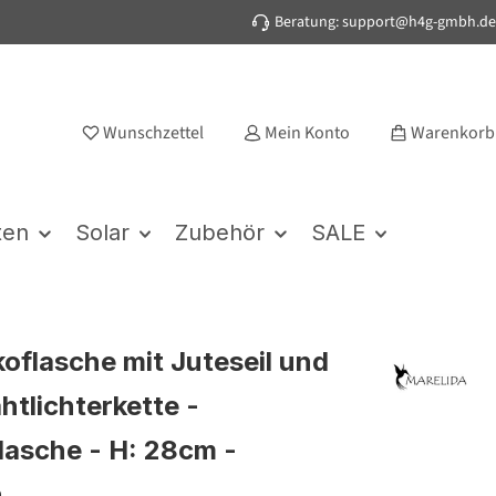
Beratung: support@h4g-gmbh.de
Wunschzettel
Mein Konto
Warenkorb
ten
Solar
Zubehör
SALE
oflasche mit Juteseil und
htlichterkette -
lasche - H: 28cm -
n