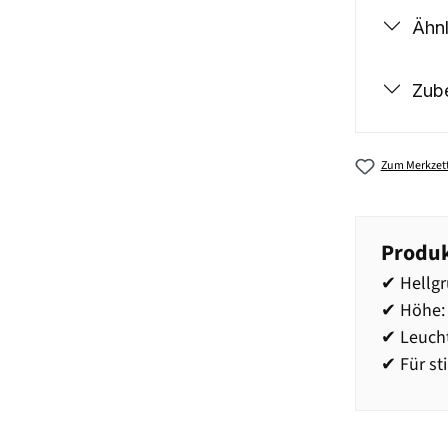
Ähnl
Zub
Zum Merkzett
Produk
✔ Hellgr
✔ Höhe: 
✔ Leucht
✔ Für st