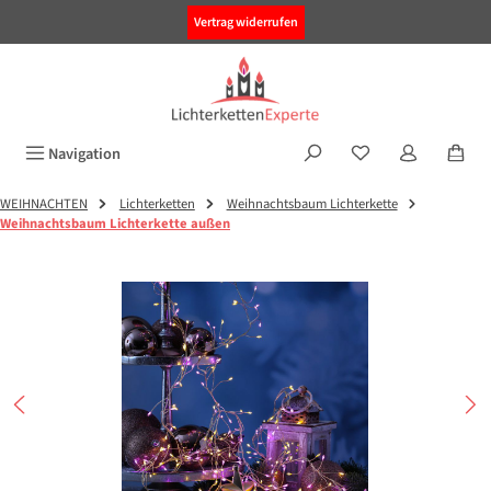
alt springen
Vertrag widerrufen
Navigation
WEIHNACHTEN
Lichterketten
Weihnachtsbaum Lichterkette
Weihnachtsbaum Lichterkette außen
Bildergalerie überspringen