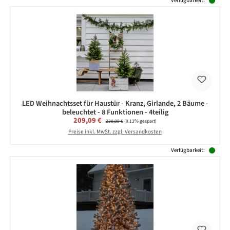
Verfügbarkeit:
LED Weihnachtsset für Haustür - Kranz, Girlande, 2 Bäume -
beleuchtet - 8 Funktionen - 4teilig
Verkaufspreis:
209,09 €
Regulärer Preis:
230,09 €
(9.13% gespart)
Preise inkl. MwSt. zzgl. Versandkosten
Verfügbarkeit: