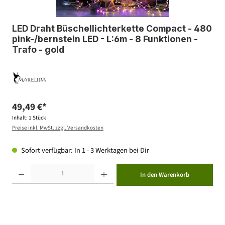
LED Draht Büschellichterkette Compact - 480
pink-/bernstein LED - L:6m - 8 Funktionen -
Trafo - gold
49,49 €*
Inhalt:
1 Stück
Preise inkl. MwSt. zzgl. Versandkosten
Sofort verfügbar: In 1 - 3 Werktagen bei Dir
Produkt Anzahl: Gib den gewünschten Wert ein oder benutze die Schaltflächen um die Anzahl zu erhöhen ode
In den Warenkorb