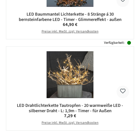
LED Baummantel Lichterkette - 8 Stränge á 30
bernsteinfarbene LED - Timer - Glimmereffekt - außen
Regulärer Preis:
64,90 €
Preise inkl. MwSt. zzgl. Versandkosten
Verfügbarkeit:
LED Drahtlichterkette Tautropfen - 20 warmweiße LED -
silberner Draht - L: 1,9m - Timer - für Außen
Regulärer Preis:
7,29 €
Preise inkl. MwSt. zzgl. Versandkosten