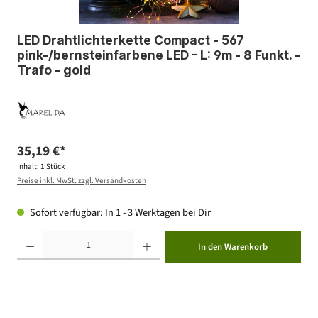
LED Drahtlichterkette Compact - 567
pink-/bernsteinfarbene LED - L: 9m - 8 Funkt. -
Trafo - gold
35,19 €*
Inhalt:
1 Stück
Preise inkl. MwSt. zzgl. Versandkosten
Sofort verfügbar: In 1 - 3 Werktagen bei Dir
Produkt Anzahl: Gib den gewünschten Wert ein oder benutze die Schaltflächen um die Anzahl zu erhöhen ode
In den Warenkorb