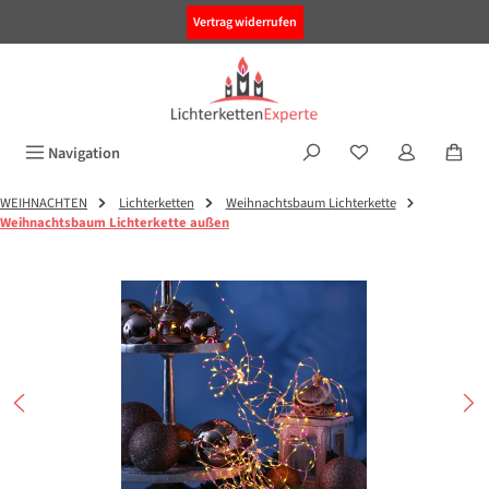
alt springen
Vertrag widerrufen
Navigation
WEIHNACHTEN
Lichterketten
Weihnachtsbaum Lichterkette
Weihnachtsbaum Lichterkette außen
Bildergalerie überspringen