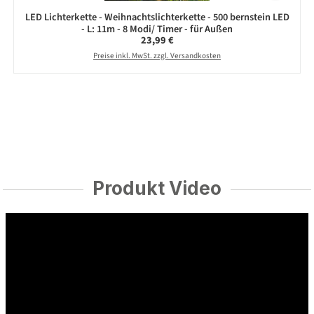
LED Lichterkette - Weihnachtslichterkette - 500 bernstein LED
- L: 11m - 8 Modi/ Timer - für Außen
Regulärer Preis:
23,99 €
Preise inkl. MwSt. zzgl. Versandkosten
Produkt Video