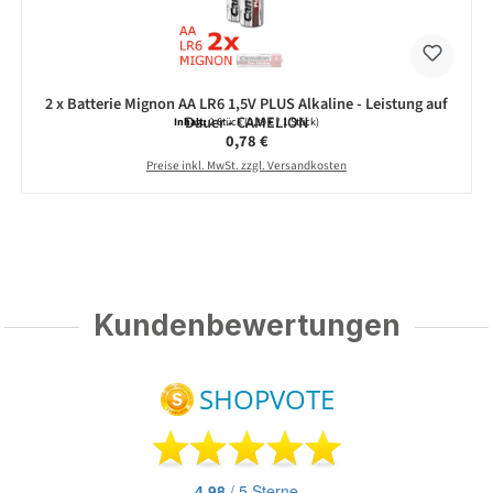
2 x Batterie Mignon AA LR6 1,5V PLUS Alkaline - Leistung auf
Dauer - CAMELION
Inhalt:
2 Stück
(0,39 € / 1 Stück)
Regulärer Preis:
0,78 €
Preise inkl. MwSt. zzgl. Versandkosten
Kundenbewertungen