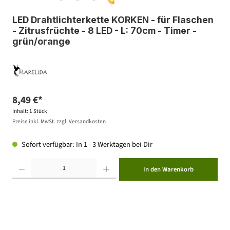
LED Drahtlichterkette KORKEN - für Flaschen
- Zitrusfrüchte - 8 LED - L: 70cm - Timer -
grün/orange
8,49 €*
Inhalt:
1 Stück
Preise inkl. MwSt. zzgl. Versandkosten
Sofort verfügbar: In 1 - 3 Werktagen bei Dir
Produkt Anzahl: Gib den gewünschten Wert ein oder benutze die Schaltflächen um die Anzahl zu erhöhen ode
In den Warenkorb