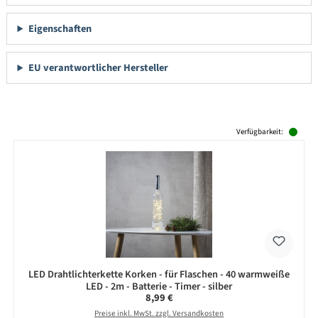
Eigenschaften
EU verantwortlicher Hersteller
Produktgalerie überspringen
Verfügbarkeit:
LED Drahtlichterkette Korken - für Flaschen - 40 warmweiße
LED - 2m - Batterie - Timer - silber
Regulärer Preis:
8,99 €
Preise inkl. MwSt. zzgl. Versandkosten