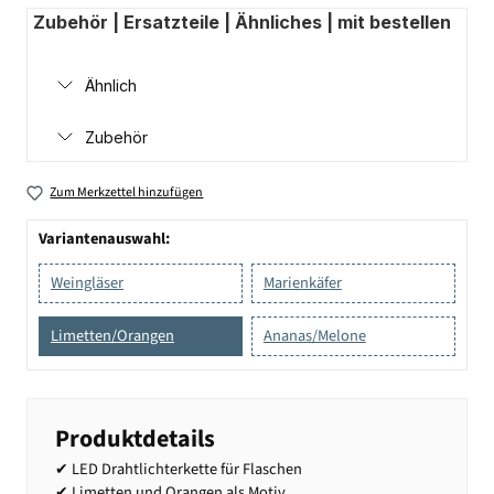
Zubehör | Ersatzteile | Ähnliches | mit bestellen
Ähnlich
Zubehör
Zum Merkzettel hinzufügen
Variantenauswahl:
Weingläser
Marienkäfer
Limetten/Orangen
Ananas/Melone
Produktdetails
✔ LED Drahtlichterkette für Flaschen
✔ Limetten und Orangen als Motiv