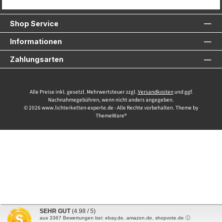
Service-Hotline
Shop Service
Informationen
Zahlungsarten
Alle Preise inkl. gesetzl. Mehrwertsteuer zzgl.
Versandkosten
und ggf.
Nachnahmegebühren, wenn nicht anders angegeben.
© 2026 www.lichterketten-experte.de - Alle Rechte vorbehalten. Theme by
ThemeWare®
SEHR GUT
(4.98 / 5)
aus
3367
Bewertungen bei: ebay.de, amazon.de, shopvote.de ⓘ