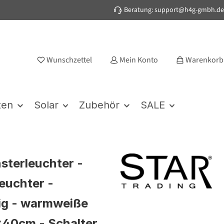
Beratung: support@h4g-gmbh.de
Wunschzettel
Mein Konto
Warenkorb
ten
Solar
Zubehör
SALE
sterleuchter -
euchter -
ig - warmweiße
:40cm - Schalter