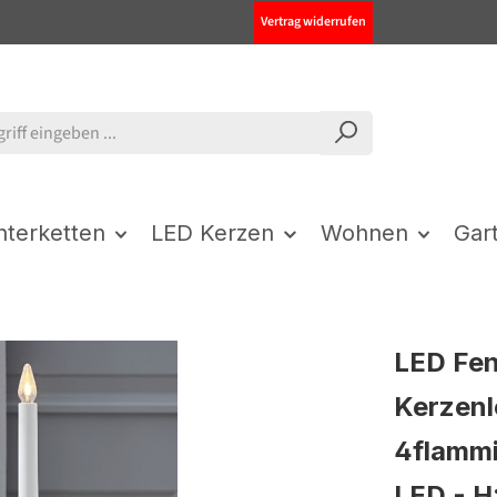
Vertrag widerrufen
chterketten
LED Kerzen
Wohnen
Gar
LED Fen
Kerzenl
4flamm
LED - H