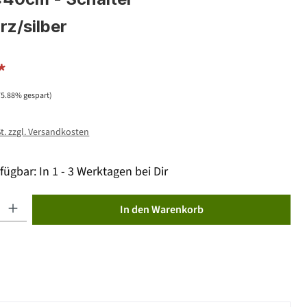
rz/silber
*
75.88% gespart)
St. zzgl. Versandkosten
fügbar: In 1 - 3 Werktagen bei Dir
ib den gewünschten Wert ein oder benutze die Schaltflächen um die Anzahl zu erhöhen od
In den Warenkorb