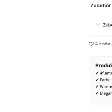
Zubehör |
Zub
Zum Merkzett
Produk
✔ 4flamm
✔ Farbe:
✔ Warmw
✔ Elega