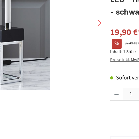
- schwa
19,90 €
%
82,49 €
(
Inhalt:
1 Stück
Preise inkl. Mw
Sofort ver
Produkt Anzahl: G