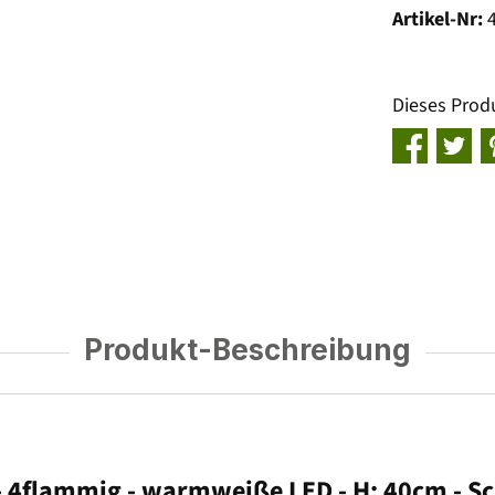
Artikel-Nr:
Dieses Prod
Produkt-Beschreibung
- 4flammig - warmweiße LED - H: 40cm - Sc