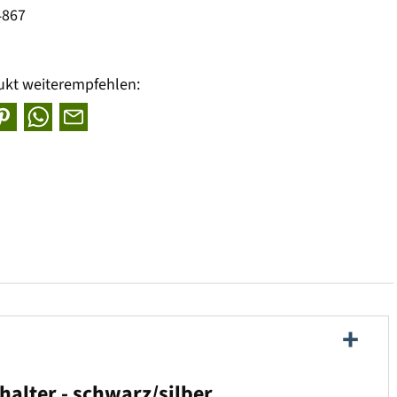
4867
ukt weiterempfehlen:
halter - schwarz/silber