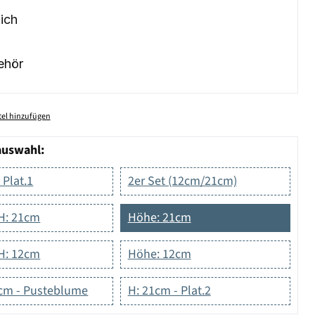
ich
ehör
el hinzufügen
auswahl:
 Plat.1
2er Set (12cm/21cm)
 H: 21cm
Höhe: 21cm
 H: 12cm
Höhe: 12cm
cm - Pusteblume
H: 21cm - Plat.2