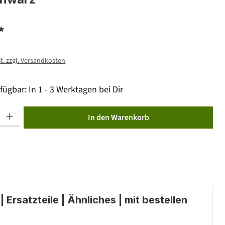
*
St. zzgl. Versandkosten
fügbar: In 1 - 3 Werktagen bei Dir
ib den gewünschten Wert ein oder benutze die Schaltflächen um die Anzahl zu erhöhen od
In den Warenkorb
 Ersatzteile | Ähnliches | mit bestellen