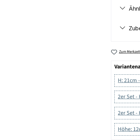
Ähnl
Zub
Zum Merkzett
Varianten
H: 21cm -
2er Set -
2er Set -
Höhe: 12