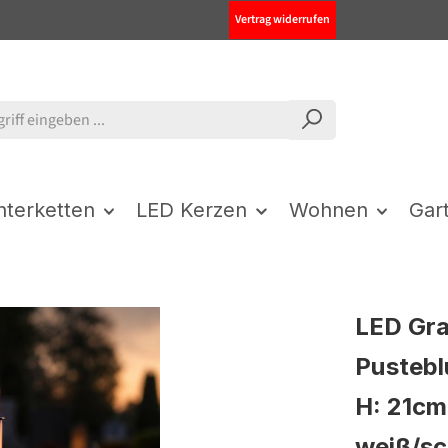
Vertrag widerrufen
chterketten
LED Kerzen
Wohnen
Gar
LED Gra
Pustebl
H: 21cm
weiß/s