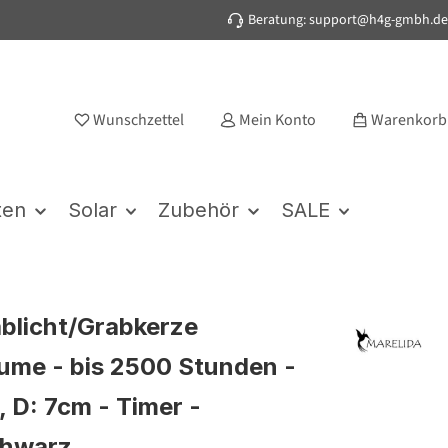
Beratung: support@h4g-gmbh.de
Wunschzettel
Mein Konto
Warenkorb
ten
Solar
Zubehör
SALE
blicht/Grabkerze
ume - bis 2500 Stunden -
, D: 7cm - Timer -
chwarz