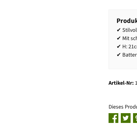
Produk
✔ Stilvo
✔ Mit sc
✔ H: 21c
✔ Batter
Artikel-Nr:
Dieses Prod