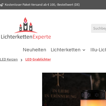
Kostenloser Paket-Versand ab € 100,- Bestellwert (DE)
springen
Zur Hauptnavigation springen
Neuheiten
Lichterketten
Illu-Li
LED Kerzen
LED Grablichter
Bildergalerie überspringen