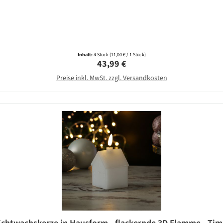
Inhalt:
4 Stück
(11,00 € / 1 Stück)
Regulärer Preis:
43,99 €
Preise inkl. MwSt. zzgl. Versandkosten