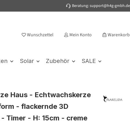
Beratung: support@h4g-gmbh.de
Wunschzettel
Mein Konto
Warenkorb
ten
Solar
Zubehör
SALE
ze Haus - Echtwachskerze
form - flackernde 3D
- Timer - H: 15cm - creme