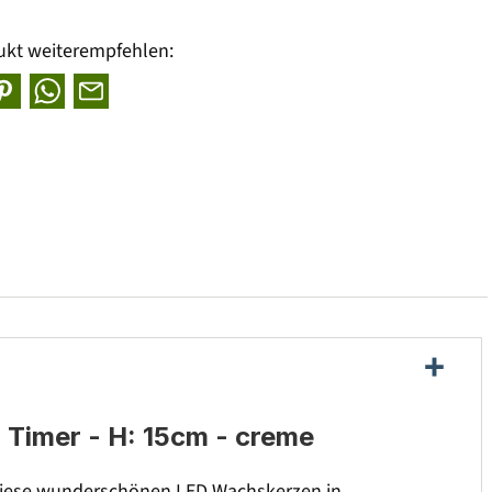
ukt weiterempfehlen:
 Timer - H: 15cm - creme
es diese wunderschönen LED Wachskerzen in