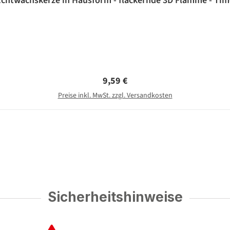
Echtwachskerze in Hausform - flackernde 3D Flamme - Time
Regulärer Preis:
9,59 €
Preise inkl. MwSt. zzgl. Versandkosten
Sicherheitshinweise