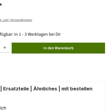
*
St. zzgl. Versandkosten
fügbar: In 1 - 3 Werktagen bei Dir
ib den gewünschten Wert ein oder benutze die Schaltflächen um die Anzahl zu erhöhen od
In den Warenkorb
 Ersatzteile | Ähnliches | mit bestellen
ich