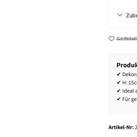
Zub
Zum Merkzett
Produk
✔ Dekora
✔ H: 15c
✔ Ideal 
✔ Für ge
Artikel-Nr: