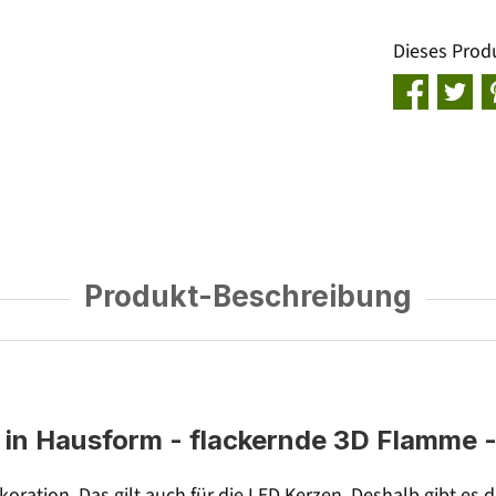
Dieses Prod
Produkt-Beschreibung
in Hausform - flackernde 3D Flamme -
koration. Das gilt auch für die LED Kerzen. Deshalb gibt 