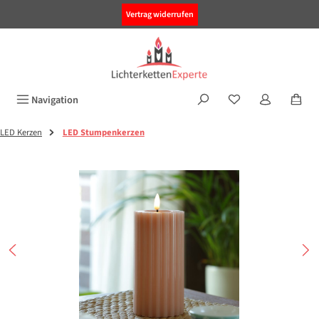
alt springen
Vertrag widerrufen
Navigation
LED Kerzen
LED Stumpenkerzen
Bildergalerie überspringen