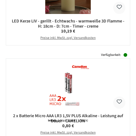
LED Kerze LIV - gerillt - Echtwachs - warmweiße 3D Flamme -
H: 18cm - D: 7cm - Timer - creme
Regulärer Preis:
10,19 €
Preise inkl. MwSt. zzgl. Versandkosten
Produktgalerie überspringen
Verfügbarkeit:
2 x Batterie Micro AAA LR3 1,5V PLUS Alkaline - Leistung auf
Dauer - CAMELION
Inhalt:
2 Stück
(0,40 € / 1 Stück)
Regulärer Preis:
0,80 €
Preise inkl. MwSt. zzgl. Versandkosten