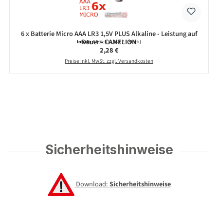
6 x Batterie Micro AAA LR3 1,5V PLUS Alkaline - Leistung auf
Dauer - CAMELION
Inhalt:
6 Stück
(0,38 € / 1 Stück)
Regulärer Preis:
2,28 €
Preise inkl. MwSt. zzgl. Versandkosten
Sicherheitshinweise
Download:
Sicherheitshinweise