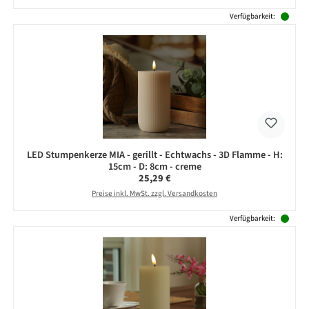
Verfügbarkeit:
LED Stumpenkerze MIA - gerillt - Echtwachs - 3D Flamme - H:
15cm - D: 8cm - creme
Regulärer Preis:
25,29 €
Preise inkl. MwSt. zzgl. Versandkosten
Verfügbarkeit: