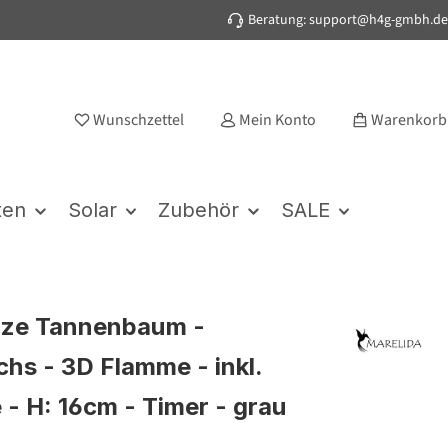
Beratung: support@h4g-gmbh.de
Wunschzettel
Mein Konto
Warenkorb
ten
Solar
Zubehör
SALE
rze Tannenbaum -
hs - 3D Flamme - inkl.
 - H: 16cm - Timer - grau