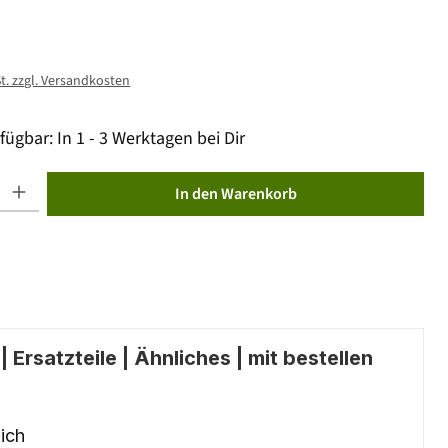
St. zzgl. Versandkosten
fügbar: In 1 - 3 Werktagen bei Dir
ib den gewünschten Wert ein oder benutze die Schaltflächen um die Anzahl zu erhöhen od
In den Warenkorb
 Ersatzteile | Ähnliches | mit bestellen
ich