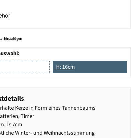
ehör
el hinzufügen
auswahl:
H: 16cm
tdetails
rhafte Kerze in Form eines Tannenbaums
Batterien, Timer
m, D: 7cm
stliche Winter- und Weihnachtsstimmung