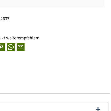
22637
ukt weiterempfehlen: