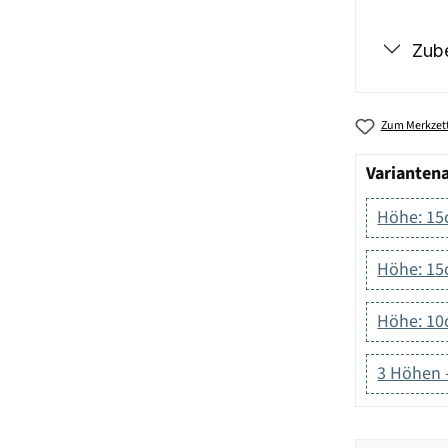
Zub
Zum Merkzett
Varianten
Höhe: 1
Höhe: 15c
Höhe: 10c
3 Höhen -