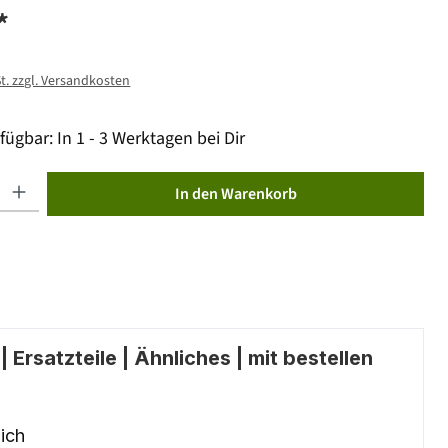
*
St. zzgl. Versandkosten
fügbar: In 1 - 3 Werktagen bei Dir
ib den gewünschten Wert ein oder benutze die Schaltflächen um die Anzahl zu erhöhen od
In den Warenkorb
 Ersatzteile | Ähnliches | mit bestellen
ich