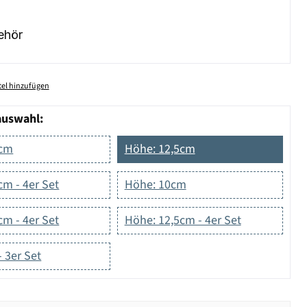
ehör
el hinzufügen
auswahl:
5cm
Höhe: 12,5cm
m - 4er Set
Höhe: 10cm
m - 4er Set
Höhe: 12,5cm - 4er Set
 3er Set