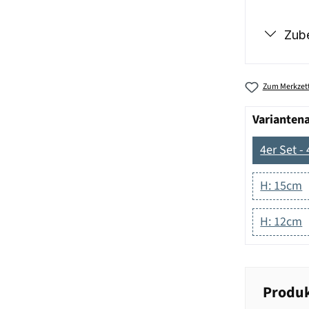
Zub
Zum Merkzett
Varianten
4er Set -
H: 15cm
H: 12cm
Produk