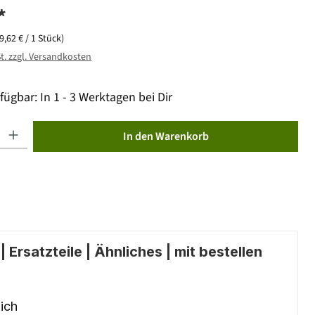
*
(9,62 € / 1 Stück)
St. zzgl. Versandkosten
fügbar: In 1 - 3 Werktagen bei Dir
ib den gewünschten Wert ein oder benutze die Schaltflächen um die Anzahl zu erhöhen od
In den Warenkorb
 Ersatzteile | Ähnliches | mit bestellen
ich