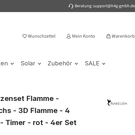
Beratung: support@h4g-gmbh.de
Wunschzettel
Mein Konto
Warenkorb
ten
Solar
Zubehör
SALE
zenset Flamme -
hs - 3D Flamme - 4
 Timer - rot - 4er Set