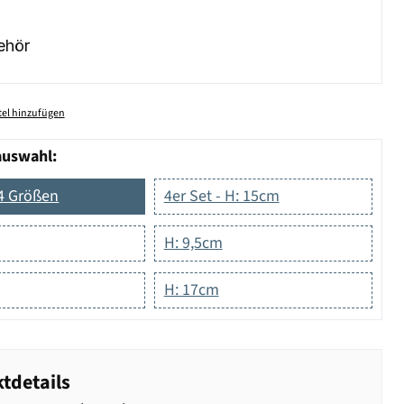
ehör
el hinzufügen
auswahl:
 4 Größen
4er Set - H: 15cm
H: 9,5cm
H: 17cm
tdetails