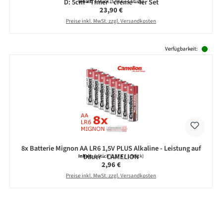
D: 5cm - Timer - creme - 4er Set
Inhalt:
4 Stück
(5,98 € / 1 Stück)
Regulärer Preis:
23,90 €
Preise inkl. MwSt. zzgl. Versandkosten
Produktgalerie überspringen
Verfügbarkeit:
8x Batterie Mignon AA LR6 1,5V PLUS Alkaline - Leistung auf
Dauer - CAMELION
Inhalt:
8 Stück
(0,37 € / 1 Stück)
Regulärer Preis:
2,96 €
Preise inkl. MwSt. zzgl. Versandkosten