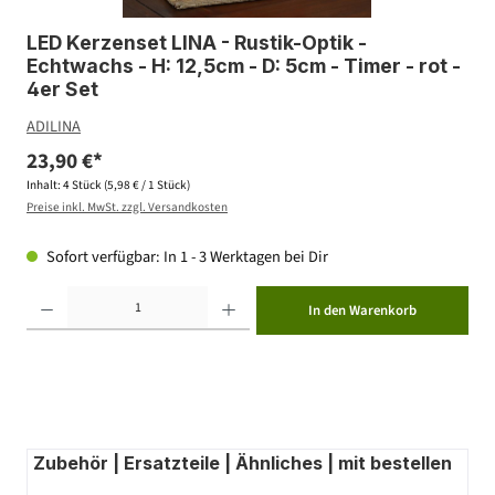
LED Kerzenset LINA - Rustik-Optik -
Echtwachs - H: 12,5cm - D: 5cm - Timer - rot -
4er Set
ADILINA
23,90 €*
Inhalt:
4 Stück
(5,98 € / 1 Stück)
Preise inkl. MwSt. zzgl. Versandkosten
Sofort verfügbar: In 1 - 3 Werktagen bei Dir
Produkt Anzahl: Gib den gewünschten Wert ein oder benutze die Schaltflächen um die Anzahl zu erhöhen ode
In den Warenkorb
Zubehör | Ersatzteile | Ähnliches | mit bestellen