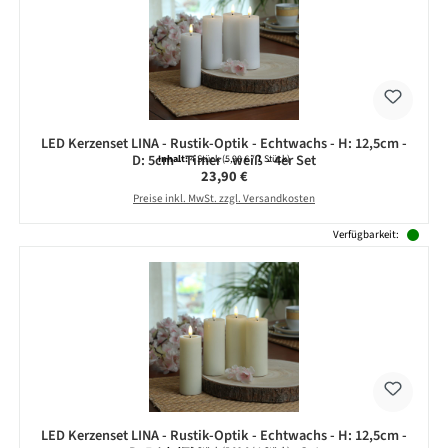
LED Kerzenset LINA - Rustik-Optik - Echtwachs - H: 12,5cm -
D: 5cm - Timer - weiß - 4er Set
Inhalt:
4 Stück
(5,98 € / 1 Stück)
Regulärer Preis:
23,90 €
Preise inkl. MwSt. zzgl. Versandkosten
Verfügbarkeit:
LED Kerzenset LINA - Rustik-Optik - Echtwachs - H: 12,5cm -