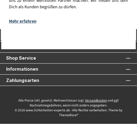
uns zu einem wertvollen Partner machen. Wir freuen uns sehr
Dich als Kunden begrüßen zu dürfen.
Mehr erfahren
Vertrag widerrufen
Service-Hotline
Shop Service
Informationen
Zahlungsarten
Alle Preise inkl. gesetzl. Mehrwertsteuer zzgl.
Versandkosten
und ggf.
Nachnahmegebühren, wenn nicht anders angegeben.
© 2026 www.lichterketten-experte.de - Alle Rechte vorbehalten. Theme by
ThemeWare®