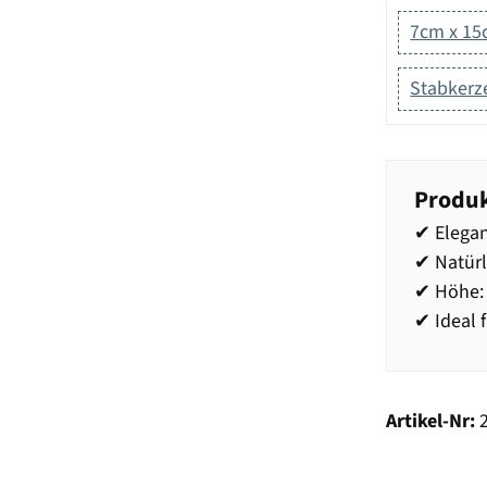
7cm x 1
Stabkerz
Produk
✔ Elegan
✔ Natür
✔ Höhe: 
✔ Ideal 
Artikel-Nr: