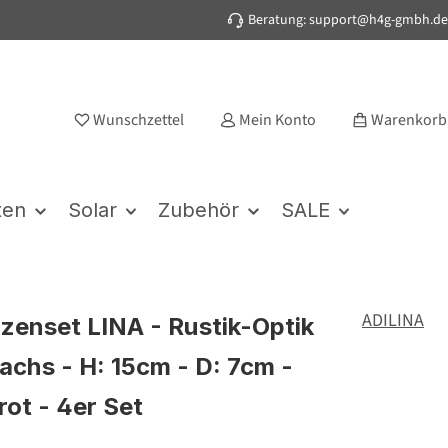
Beratung: support@h4g-gmbh.de
Wunschzettel
Mein Konto
Warenkorb
ten
Solar
Zubehör
SALE
ADILINA
zenset LINA - Rustik-Optik
achs - H: 15cm - D: 7cm -
rot - 4er Set