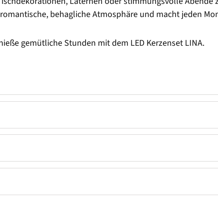
he Tischdekorationen, Laternen oder stimmungsvolle Abende 
ine romantische, behagliche Atmosphäre und macht jeden M
enieße gemütliche Stunden mit dem LED Kerzenset LINA.