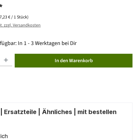
*
(7,23 € / 1 Stück)
St. zzgl. Versandkosten
fügbar: In 1 - 3 Werktagen bei Dir
ib den gewünschten Wert ein oder benutze die Schaltflächen um die Anzahl zu erhöhen od
In den Warenkorb
 Ersatzteile | Ähnliches | mit bestellen
ich