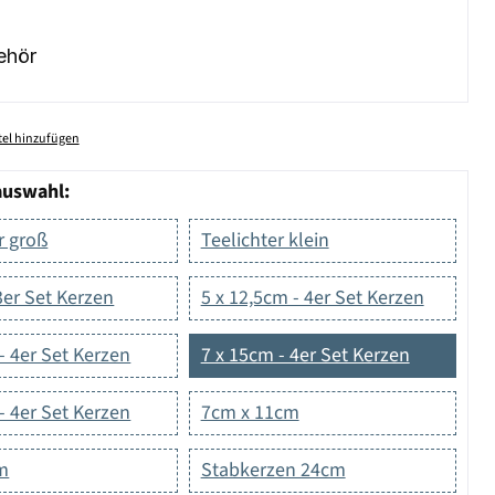
ehör
el hinzufügen
auswahl:
r groß
Teelichter klein
3er Set Kerzen
5 x 12,5cm - 4er Set Kerzen
- 4er Set Kerzen
7 x 15cm - 4er Set Kerzen
- 4er Set Kerzen
7cm x 11cm
cm
Stabkerzen 24cm