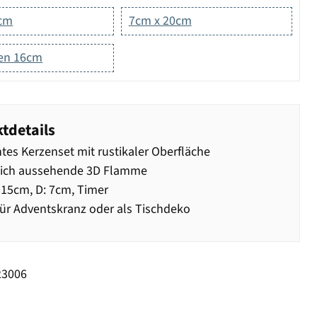
5cm
7cm x 20cm
en 16cm
tdetails
tes Kerzenset mit rustikaler Oberfläche
lich aussehende 3D Flamme
15cm, D: 7cm, Timer
für Adventskranz oder als Tischdeko
23006