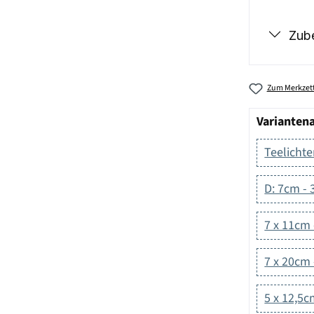
Zub
Zum Merkzett
Varianten
Teelichte
D: 7cm - 
7 x 11cm 
7 x 20cm 
5 x 12,5