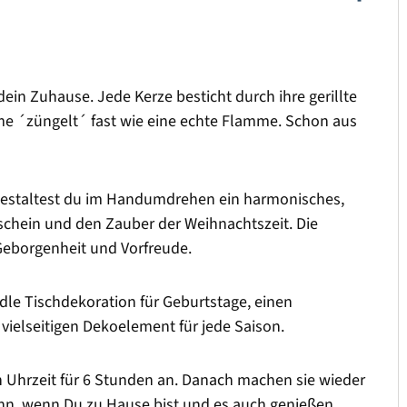
dein Zuhause. Jede Kerze besticht durch ihre gerillte
mme ´züngelt´ fast wie eine echte Flamme. Schon aus
 gestaltest du im Handumdrehen ein harmonisches,
chein und den Zauber der Weihnachtszeit. Die
Geborgenheit und Vorfreude.
edle Tischdekoration für Geburtstage, einen
vielseitigen Dekoelement für jede Saison.
ben Uhrzeit für 6 Stunden an. Danach machen sie wieder
ann, wenn Du zu Hause bist und es auch genießen