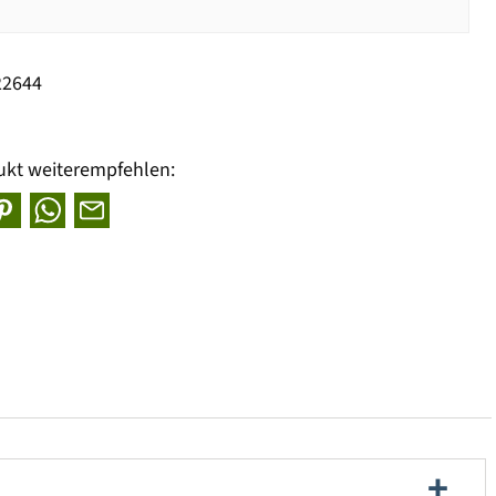
22644
ukt weiterempfehlen: