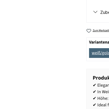
Zub
Zum Merkzett
Varianten
weiß/gold
Produk
✔ Elegan
✔ In Wei
✔ Höhe: 
✔ Ideal 