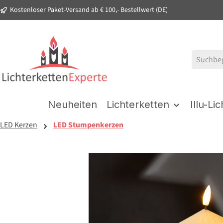
Kostenloser Paket-Versand ab € 100,- Bestellwert (DE)
springen
Zur Hauptnavigation springen
Neuheiten
Lichterketten
Illu-Li
LED Kerzen
LED Stumpenkerzen
Bildergalerie überspringen