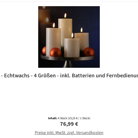
- Echtwachs - 4 Größen - inkl. Batterien und Fernbedienun
Inhalt:
4 Stück
(19,25 € / 1 Stück)
Regulärer Preis:
76,99 €
Preise inkl. MwSt. zzgl. Versandkosten