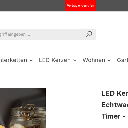
Vertrag widerrufen
chterketten
LED Kerzen
Wohnen
Gar
LED Kerz
Echtwac
Timer -