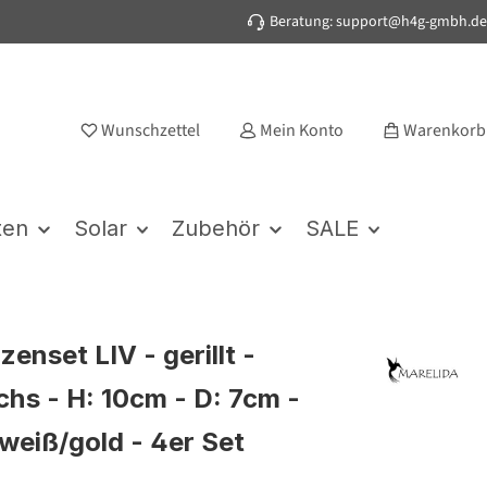
Beratung: support@h4g-gmbh.de
Wunschzettel
Mein Konto
Warenkorb
ten
Solar
Zubehör
SALE
enset LIV - gerillt -
hs - H: 10cm - D: 7cm -
 weiß/gold - 4er Set