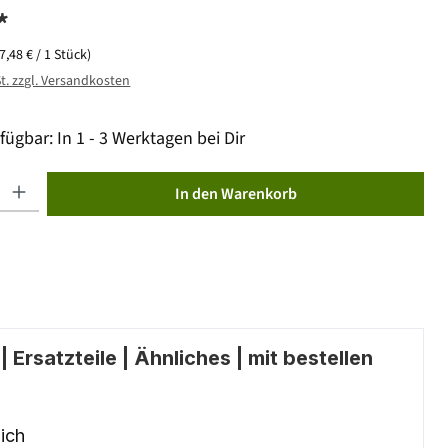
*
(7,48 € / 1 Stück)
St. zzgl. Versandkosten
fügbar: In 1 - 3 Werktagen bei Dir
ib den gewünschten Wert ein oder benutze die Schaltflächen um die Anzahl zu erhöhen od
In den Warenkorb
 Ersatzteile | Ähnliches | mit bestellen
ich