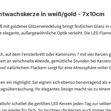
Echtwachskerze in weiß/gold - 7x10cm
ß mit goldener Glitzerveredelung bringt festlichen Glanz in 
ne elegante, außergewöhnliche Optik verleiht. Die LED Fla
ch, auf dem Fensterbrett oder Kaminsims ? mit vier Kerzen
rt an verschneite Abende, gemütliche Stunden bei Kerzens
d natürlichem Flackern sorgt für eine Atmosphäre voller 
en ein Highlight: Sie eignen sich ebenso hervorragend als 
rtagsüberraschung. Ihr elegantes Design macht sie zu einem 
haltuhr schaltet die gerillten LED Kerzen jeden Tag zur sel
sie wieder für Dich. So leuchten die Kerzen auch immer d