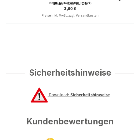
Dauer - CAMELION
Inhalt:
10 Stück
(0,36 € / 1 Stück)
Regulärer Preis:
3,60 €
Preise inkl. MwSt. zzgl. Versandkosten
Sicherheitshinweise
Download:
Sicherheitshinweise
Kundenbewertungen