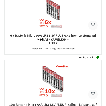
6 x Batterie Micro AAA LR3 1,5V PLUS Alkaline - Leistung auf
Dauer - CAMELION
Inhalt:
6 Stück
(0,38 € / 1 Stück)
Regulärer Preis:
2,28 €
Preise inkl. MwSt. zzgl. Versandkosten
Verfügbarkeit:
10 x Batterie Micro AAA LR3 1,5V PLUS Alkaline - Leistung auf