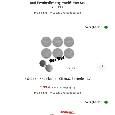
und Fernbedienung - weiß - 4er Set
Inhalt:
4 Stück
(19,25 € / 1 Stück)
Regulärer Preis:
76,99 €
Preise inkl. MwSt. zzgl. Versandkosten
Produktgalerie überspringen
Verfügbarkeit:
6 Stück - Knopfzelle - CR2032 Batterie - 3V
Verkaufspreis:
1,99 €
Regulärer Preis:
4,89 €
(59.3% gespart)
Preise inkl. MwSt. zzgl. Versandkosten
Verfügbarkeit: