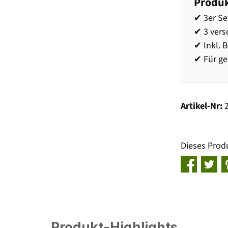
Produk
✔ 3er Se
✔ 3 vers
✔ Inkl. 
✔ Für g
Artikel-Nr:
Dieses Prod
Produkt-Highlights