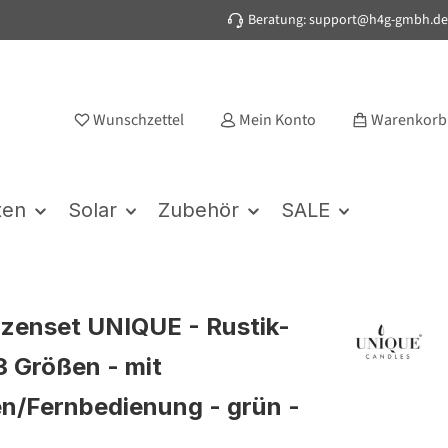
Beratung: support@h4g-gmbh.de
Wunschzettel
Mein Konto
Warenkorb
ten
Solar
Zubehör
SALE
zenset UNIQUE - Rustik-
 3 Größen - mit
en/Fernbedienung - grün -