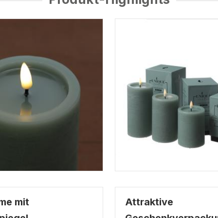
me mit
Attraktive
iegel
Geschenkverpacku