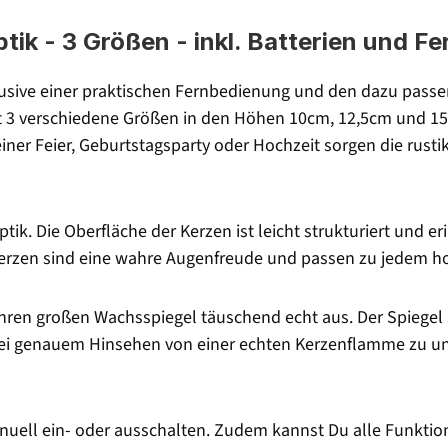
ik - 3 Größen - inkl. Batterien und F
sive einer praktischen Fernbedienung und den dazu passen
 3 verschiedene Größen in den Höhen 10cm, 12,5cm und 15cm
iner Feier, Geburtstagsparty oder Hochzeit sorgen die rusti
k. Die Oberfläche der Kerzen ist leicht strukturiert und erin
erzen sind eine wahre Augenfreude und passen zu jedem h
ren großen Wachsspiegel täuschend echt aus. Der Spiegel s
 bei genauem Hinsehen von einer echten Kerzenflamme zu u
ll ein- oder ausschalten. Zudem kannst Du alle Funktione