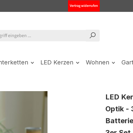
Vertrag widerrufen
chterketten
LED Kerzen
Wohnen
Gar
LED Ker
Optik -
Batteri
3er Set