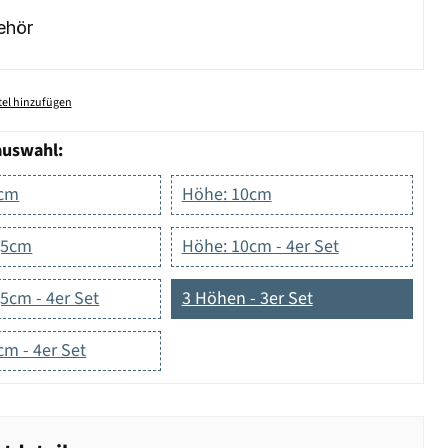
ehör
el hinzufügen
auswahl:
5cm
Höhe: 10cm
,5cm
Höhe: 10cm - 4er Set
5cm - 4er Set
3 Höhen - 3er Set
m - 4er Set