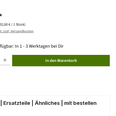
*
(32,00 € / 1 Stück)
St. zzgl. Versandkosten
fügbar: In 1 - 3 Werktagen bei Dir
ib den gewünschten Wert ein oder benutze die Schaltflächen um die Anzahl zu erhöhen od
In den Warenkorb
 Ersatzteile | Ähnliches | mit bestellen