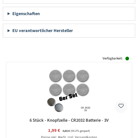
Eigenschaften
EU verantwortlicher Hersteller
Produktgalerie überspringen
Verfügbarkeit:
6 Stück - Knopfzelle - CR2032 Batterie - 3V
Verkaufspreis:
1,99 €
Regulärer Preis:
4,89 €
(59.3% gespart)
Preise inkl. MwSt. zzgl. Versandkosten