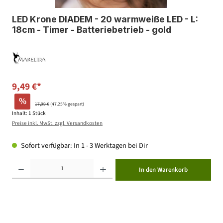
LED Krone DIADEM - 20 warmweiße LED - L:
18cm - Timer - Batteriebetrieb - gold
9,49 €*
%
17,99 €
(47.25% gespart)
Inhalt:
1 Stück
Preise inkl. MwSt. zzgl. Versandkosten
Sofort verfügbar: In 1 - 3 Werktagen bei Dir
Produkt Anzahl: Gib den gewünschten Wert ein oder benutze die Schaltflächen um die Anzahl zu erhöhen ode
In den Warenkorb