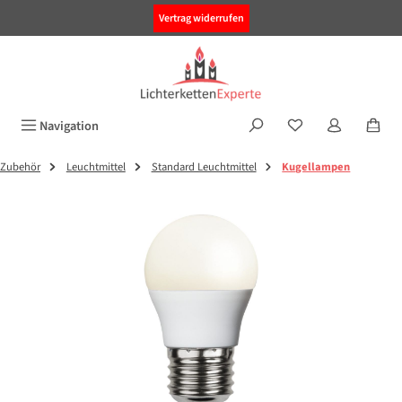
alt springen
Vertrag widerrufen
Navigation
Zubehör
Leuchtmittel
Standard Leuchtmittel
Kugellampen
Bildergalerie überspringen