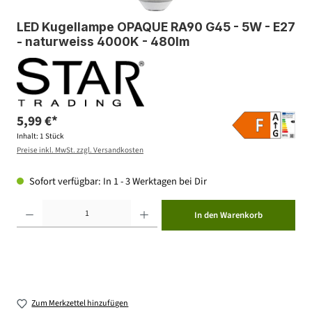
LED Kugellampe OPAQUE RA90 G45 - 5W - E27
- naturweiss 4000K - 480lm
5,99 €*
Inhalt:
1 Stück
Preise inkl. MwSt. zzgl. Versandkosten
Sofort verfügbar: In 1 - 3 Werktagen bei Dir
Produkt Anzahl: Gib den gewünschten Wert ein oder benutze die Schaltflächen um die Anzahl zu erhöhen ode
In den Warenkorb
Zum Merkzettel hinzufügen