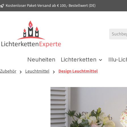
Kostenloser Paket-Versand ab € 100,- Bestellwert (DE)
springen
Zur Hauptnavigation springen
Neuheiten
Lichterketten
Illu-Li
Zubehör
Leuchtmittel
Design Leuchtmittel
Bildergalerie überspringen