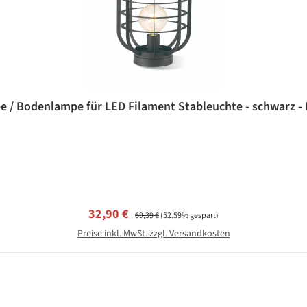
e / Bodenlampe für LED Filament Stableuchte - schwarz - 
Verkaufspreis:
Regulärer Preis:
32,90 €
69,39 €
(52.59% gespart)
Preise inkl. MwSt. zzgl. Versandkosten