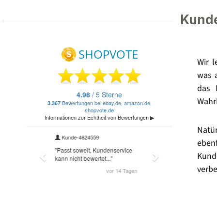
Kunde
Wir 
was 
das 
Wahrh
Natü
eben
Kund
verbe