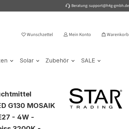
Beratung: support@h4g-gmbh.de
Wunschzettel
Mein Konto
Warenkorb
ten
Solar
Zubehör
SALE
chtmittel
D G130 MOSAIK
E27 - 4W -
iss 3200K -