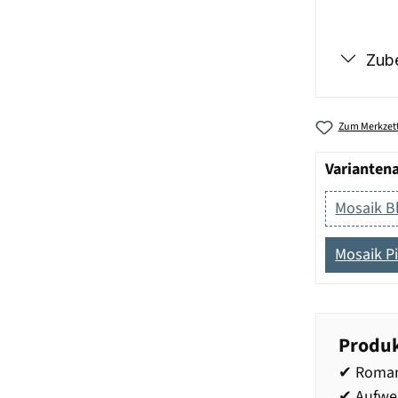
Zub
Zum Merkzett
Varianten
Mosaik B
Mosaik P
Produk
✔ Roman
✔ Aufwe