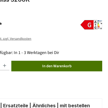
*
St. zzgl. Versandkosten
fügbar: In 1 - 3 Werktagen bei Dir
ib den gewünschten Wert ein oder benutze die Schaltflächen um die Anzahl zu erhöhen od
In den Warenkorb
 Ersatzteile | Ähnliches | mit bestellen