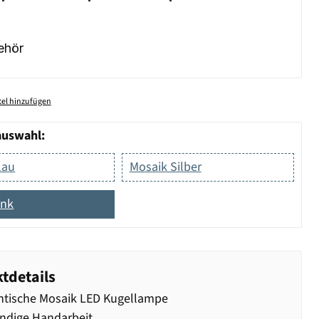
ehör
el hinzufügen
auswahl:
lau
Mosaik Silber
ink
tdetails
tische Mosaik LED Kugellampe
ndige Handarbeit