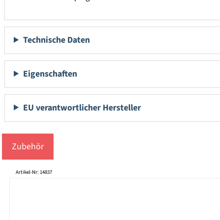
Technische Daten
Eigenschaften
EU verantwortlicher Hersteller
Zubehör
Produktgalerie überspringen
Artikel-Nr: 14837