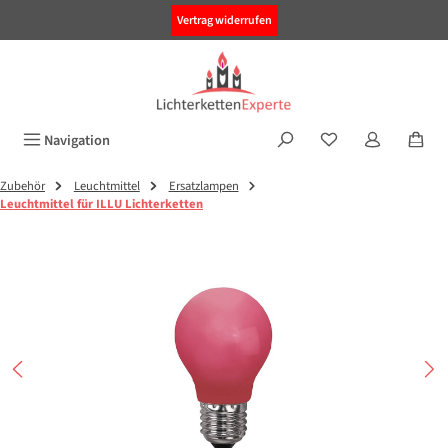
alt springen
Vertrag widerrufen
Navigation
Zubehör
Leuchtmittel
Ersatzlampen
Leuchtmittel für ILLU Lichterketten
Bildergalerie überspringen