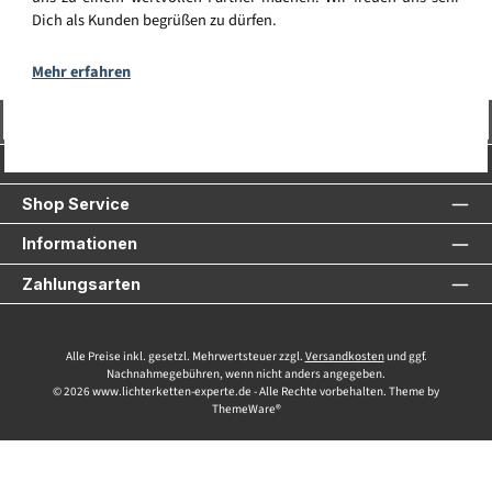
Dich als Kunden begrüßen zu dürfen.
Mehr erfahren
Vertrag widerrufen
Service-Hotline
Shop Service
Informationen
Zahlungsarten
Alle Preise inkl. gesetzl. Mehrwertsteuer zzgl.
Versandkosten
und ggf.
Nachnahmegebühren, wenn nicht anders angegeben.
© 2026 www.lichterketten-experte.de - Alle Rechte vorbehalten. Theme by
ThemeWare®