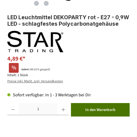
LED Leuchtmittel DEKOPARTY rot - E27 - 0,9W
LED - schlagfestes Polycarbonatgehäuse
4,89 €*
%
9,59 €
(49.01% gespart)
Inhalt:
1 Stück
Preise inkl. MwSt. zzgl. Versandkosten
Sofort verfügbar: In 1 - 3 Werktagen bei Dir
Produkt Anzahl: Gib den gewünschten Wert ein oder benutze die Schaltflächen um die Anzahl zu erhöhen ode
In den Warenkorb