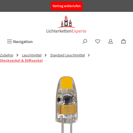
alt springen
Vertrag widerrufen
Navigation
Zubehör
Leuchtmittel
Standard Leuchtmittel
Stecksockel & Stiftsockel
Bildergalerie überspringen