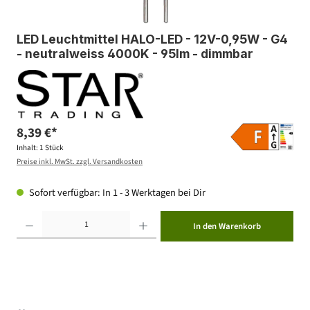
LED Leuchtmittel HALO-LED - 12V-0,95W - G4
- neutralweiss 4000K - 95lm - dimmbar
8,39 €*
Inhalt:
1 Stück
Preise inkl. MwSt. zzgl. Versandkosten
Sofort verfügbar: In 1 - 3 Werktagen bei Dir
Produkt Anzahl: Gib den gewünschten Wert ein oder benutze die Schaltflächen um die Anzahl zu erhöhen ode
In den Warenkorb