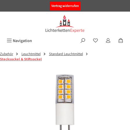
alt springen
Vertrag widerrufen
Navigation
Zubehör
Leuchtmittel
Standard Leuchtmittel
Stecksockel & Stiftsockel
Bildergalerie überspringen