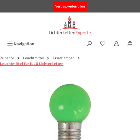
alt springen
Vertrag widerrufen
Navigation
Zubehör
Leuchtmittel
Ersatzlampen
Leuchtmittel für ILLU Lichterketten
Bildergalerie überspringen