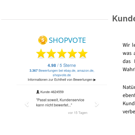
Kunde
Wir 
was 
das 
Wahrh
Natü
eben
Kund
verbe