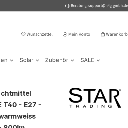
Beratung: support@h4g-gmbh.de
Wunschzettel
Mein Konto
Warenkorb
ten
Solar
Zubehör
SALE
chtmittel
T40 - E27 -
 warmweiss
- 800lm