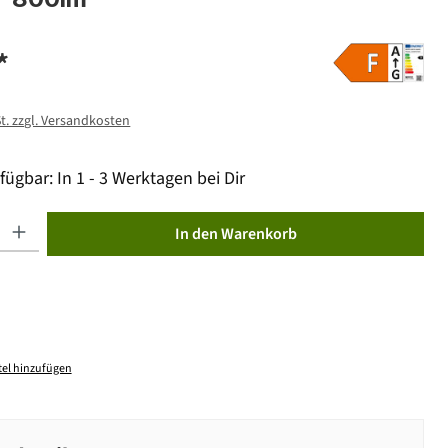
*
St. zzgl. Versandkosten
fügbar: In 1 - 3 Werktagen bei Dir
ib den gewünschten Wert ein oder benutze die Schaltflächen um die Anzahl zu erhöhen od
In den Warenkorb
el hinzufügen