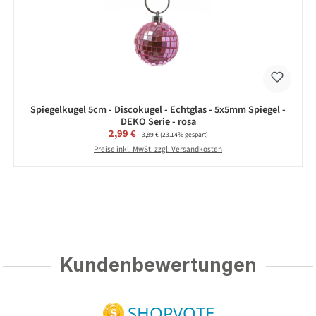
Spiegelkugel 5cm - Discokugel - Echtglas - 5x5mm Spiegel -
DEKO Serie - rosa
Verkaufspreis:
2,99 €
Regulärer Preis:
3,89 €
(23.14% gespart)
Preise inkl. MwSt. zzgl. Versandkosten
Kundenbewertungen