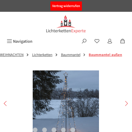
alt springen
Vertrag widerrufen
Navigation
WEIHNACHTEN
Lichterketten
Baummantel
Baummantel außen
Bildergalerie überspringen