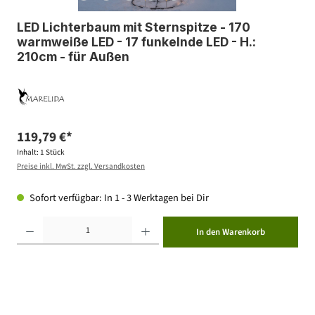
LED Lichterbaum mit Sternspitze - 170
warmweiße LED - 17 funkelnde LED - H.:
210cm - für Außen
119,79 €*
Inhalt:
1 Stück
Preise inkl. MwSt. zzgl. Versandkosten
Sofort verfügbar: In 1 - 3 Werktagen bei Dir
Produkt Anzahl: Gib den gewünschten Wert ein oder benutze die Schaltflächen um die Anzahl zu erhöhen ode
In den Warenkorb