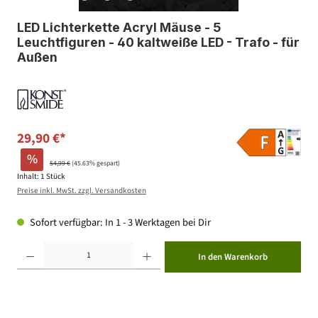
LED Lichterkette Acryl Mäuse - 5
Leuchtfiguren - 40 kaltweiße LED - Trafo - für
Außen
29,90 €*
%
54,99 €
(45.63% gespart)
Inhalt:
1 Stück
Preise inkl. MwSt. zzgl. Versandkosten
Sofort verfügbar: In 1 - 3 Werktagen bei Dir
Produkt Anzahl: Gib den gewünschten Wert ein oder benutze die Schaltflächen um die Anzahl zu erhöhen ode
In den Warenkorb