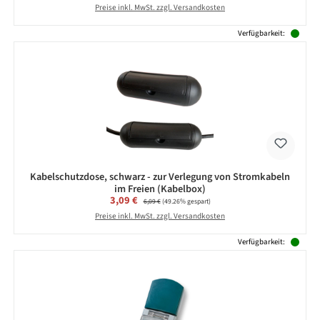
Preise inkl. MwSt. zzgl. Versandkosten
Verfügbarkeit:
Kabelschutzdose, schwarz - zur Verlegung von Stromkabeln
im Freien (Kabelbox)
Verkaufspreis:
3,09 €
Regulärer Preis:
6,09 €
(49.26% gespart)
Preise inkl. MwSt. zzgl. Versandkosten
Verfügbarkeit: