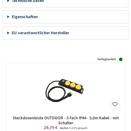
Technische Daten
Eigenschaften
EU verantwortlicher Hersteller
Produktgalerie überspringen
Verfügbarkeit:
Steckdosenleiste OUTDOOR - 3-fach IP44 - 5,0m Kabel - mit
Schalter
Verkaufspreis:
29,79 €
Regulärer Preis:
30,79 €
(3.25% gespart)