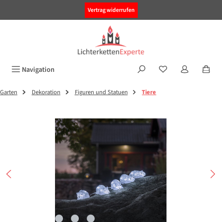
alt springen
Vertrag widerrufen
Navigation
Garten
Dekoration
Figuren und Statuen
Tiere
Bildergalerie überspringen