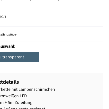
ich
el hinzufügen
auswahl:
u transparent
tdetails
erkette mit Lampenschirmchen
armweißen LED
5m + 5m Zuleitung