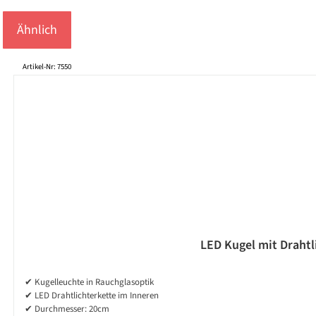
Ähnlich
Produktgalerie überspringen
Artikel-Nr: 7550
LED Kugel mit Drahtli
✔ Kugelleuchte in Rauchglasoptik
✔ LED Drahtlichterkette im Inneren
✔ Durchmesser: 20cm