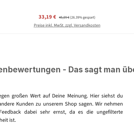
Verkaufspreis:
Regulärer Preis:
33,19 €
45,09 €
(26.39% gespart)
Preise inkl. MwSt. zzgl. Versandkosten
nbewertungen - Das sagt man üb
legen großen Wert auf Deine Meinung. Hier siehst du
andere Kunden zu unserem Shop sagen. Wir nehmen
Feedback dabei sehr ernst, da es die ungefilterte
eit ist.