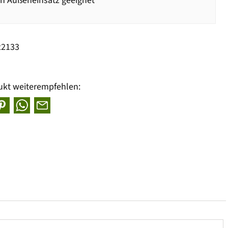
n Außeneinsatz geeignet
22133
ukt weiterempfehlen: