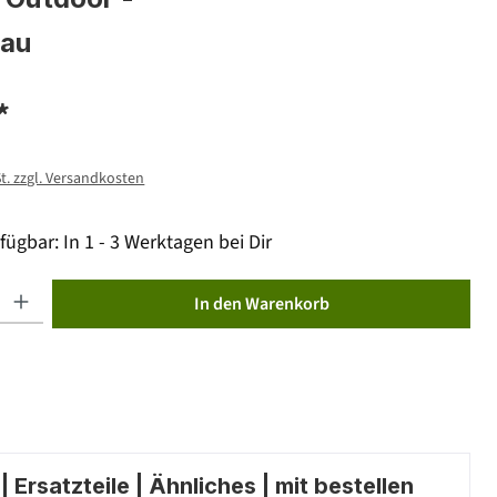
rau
*
St. zzgl. Versandkosten
fügbar: In 1 - 3 Werktagen bei Dir
ib den gewünschten Wert ein oder benutze die Schaltflächen um die Anzahl zu erhöhen od
In den Warenkorb
 Ersatzteile | Ähnliches | mit bestellen