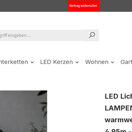
Vertrag widerrufen
chterketten
LED Kerzen
Wohnen
Gar
LED Lic
LAMPEN
warmwei
4,95m -