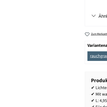
Ähnl
Zum Merkzett
Varianten
rauchgra
Produk
✔ Licht
✔ Mit w
✔ L: 4,9