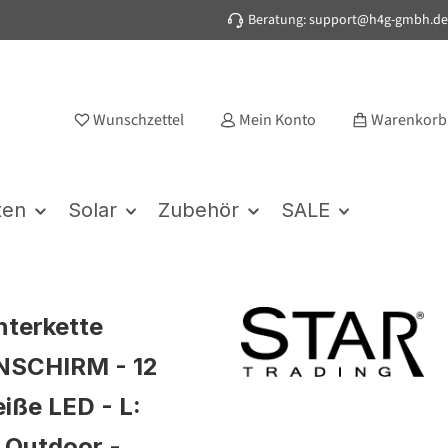
Beratung: support@h4g-gmbh.de
Wunschzettel
Mein Konto
Warenkorb
ten
Solar
Zubehör
SALE
hterkette
SCHIRM - 12
ße LED - L:
 Outdoor -