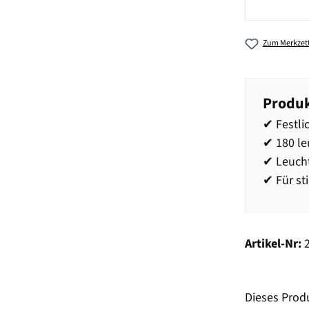
Zum Merkzett
Produk
✔ Festli
✔ 180 le
✔ Leucht
✔ Für st
Artikel-Nr:
Dieses Prod