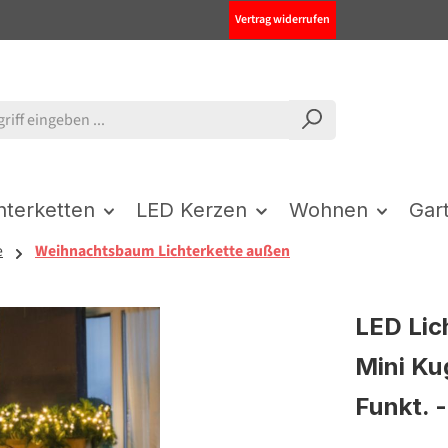
Vertrag widerrufen
chterketten
LED Kerzen
Wohnen
Gar
e
Weihnachtsbaum Lichterkette außen
LED Lic
Mini Kug
Funkt. -