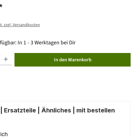
*
St. zzgl. Versandkosten
fügbar: In 1 - 3 Werktagen bei Dir
ib den gewünschten Wert ein oder benutze die Schaltflächen um die Anzahl zu erhöhen od
In den Warenkorb
 Ersatzteile | Ähnliches | mit bestellen
ich