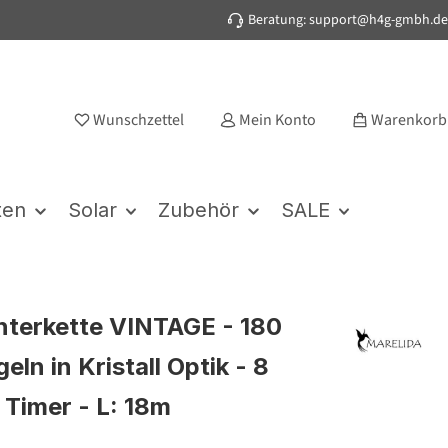
Beratung: support@h4g-gmbh.de
Wunschzettel
Mein Konto
Warenkorb
ten
Solar
Zubehör
SALE
hterkette VINTAGE - 180
eln in Kristall Optik - 8
 Timer - L: 18m