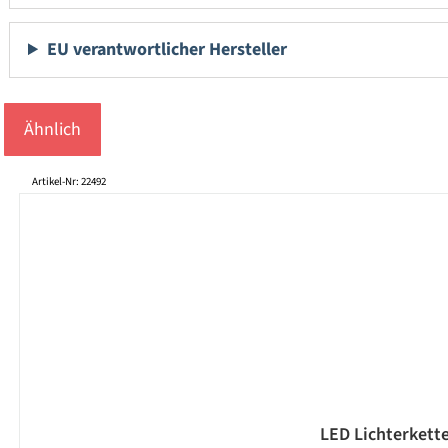
EU verantwortlicher Hersteller
Ähnlich
Produktgalerie überspringen
Artikel-Nr: 22492
LED Lichterkette